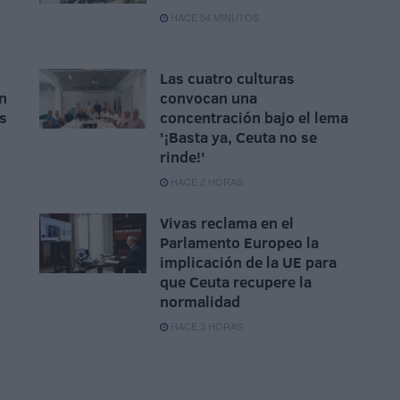
HACE 54 MINUTOS
Las cuatro culturas
n
convocan una
as
concentración bajo el lema
'¡Basta ya, Ceuta no se
rinde!'
HACE 2 HORAS
Vivas reclama en el
Parlamento Europeo la
implicación de la UE para
que Ceuta recupere la
normalidad
HACE 3 HORAS