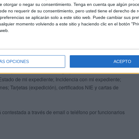
ican que en primer lugar, en el formulario, el ciudadano
e otorgar o negar su consentimiento.
Tenga en cuenta que algún proc
extranjería a la que va dirigida la consulta, siendo este
de no requerir de su consentimiento, pero usted tiene el derecho de r
referencias se aplicarán solo a este sitio web. Puede cambiar sus pref
alquier momento volviendo a este sitio y haciendo clic en el botón "Pri
 web.
ÁS OPCIONES
ACEPTO
ámite que se le ofrecen: Asilo y Apátridas; Ciudadanos de
 Estado de mi expediente; Incidencia con mi expediente;
es; Tarjetas (expedición), certificados NIE y cartas de
 contestada a través de email o teléfono por funcionarios