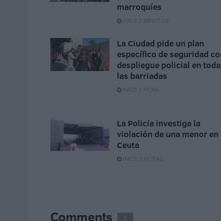
marroquíes
HACE 2 MINUTOS
La Ciudad pide un plan
específico de seguridad co
despliegue policial en tod
las barriadas
HACE 1 HORA
La Policía investiga la
violación de una menor en
Ceuta
HACE 2 HORAS
Comments
1