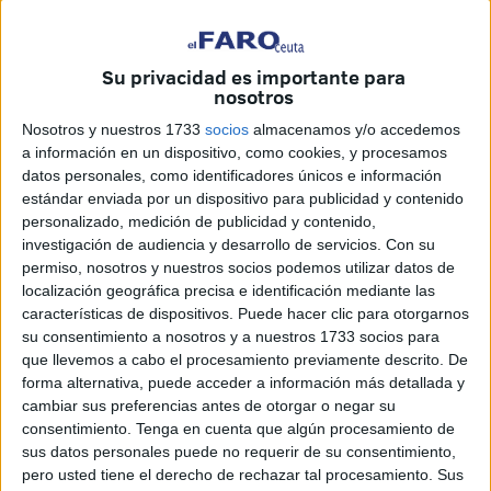
Su privacidad es importante para
Foto: Quino
nosotros
Nosotros y nuestros 1733
socios
almacenamos y/o accedemos
a información en un dispositivo, como cookies, y procesamos
datos personales, como identificadores únicos e información
Se concretan los plazos para disponer de la que será la
estándar enviada por un dispositivo para publicidad y contenido
nueva frontera del Tarajal con medios adaptados a la
personalizado, medición de publicidad y contenido,
investigación de audiencia y desarrollo de servicios.
Con su
seguridad esperada en uno de los pasos más importantes
permiso, nosotros y nuestros socios podemos utilizar datos de
erigido además en frontera sur de Europa.
localización geográfica precisa e identificación mediante las
características de dispositivos. Puede hacer clic para otorgarnos
A finales de noviembre se quiere dar por terminada la obra
su consentimiento a nosotros y a nuestros 1733 socios para
para que a primeros de 2024 se pueda poner en marcha la
que llevemos a cabo el procesamiento previamente descrito. De
gran prueba que ayude a verificar que todo funciona como
forma alternativa, puede acceder a información más detallada y
cambiar sus preferencias antes de otorgar o negar su
debe.
consentimiento.
Tenga en cuenta que algún procesamiento de
sus datos personales puede no requerir de su consentimiento,
Y ese todo se refiere al ambicioso plan de saber quién es
pero usted tiene el derecho de rechazar tal procesamiento. Sus
el que cruza la frontera, quién entra, quién sale... Lo