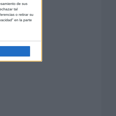
esamiento de sus
echazar tal
erencias o retirar su
vacidad" en la parte