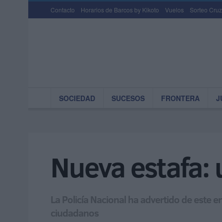
Contacto
Horarios de Barcos by Kikoto
Vuelos
Sorteo Cruz
SOCIEDAD
SUCESOS
FRONTERA
J
Nueva estafa: u
La Policía Nacional ha advertido de este 
ciudadanos