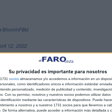
om/8fxvmhF8ld
pril 12, 2022
Su privacidad es importante para nosotros
s 1731
socios
almacenamos y/o accedemos a información en un disposit
sonales, como identificadores únicos e información estándar enviada 
ado una imagen con dos frases bien destacadas para que
ntenido personalizado, medición de publicidad y contenido, investigaci
os.
Con su permiso, nosotros y nuestros socios podemos utilizar datos 
el que te intentan engañar es falso. La primera a
identificación mediante las características de dispositivos. Puede hacer
iándonos sus justificaciones por correo electrónico para
ntimiento a nosotros y a nuestros 1731 socios para que llevemos a ca
in de evaluar las sanciones; esto en un plazo estricto de
. De forma alternativa, puede acceder a información más detallada y 