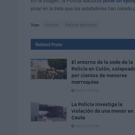
En la imagen, la Policía Nacional
pone un ejem
picar en la treta que los estafadores han creado
Tags:
Juicios
Policía Nacional
Related
Posts
El entorno de la sede de la
Policía en Colón, colapsad
por cientos de menores
marroquíes
HACE 3 HORAS
La Policía investiga la
violación de una menor en
Ceuta
HACE 6 HORAS