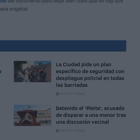
plo
del documento para dejar bien claro que no hay que
 para engañar.
La Ciudad pide un plan
o
específico de seguridad con
despliegue policial en todas
las barriadas
HACE 5 HORAS
Detenido el ‘Pleita’, acusado
de disparar a una menor tras
una discusión vecinal
HACE 6 HORAS