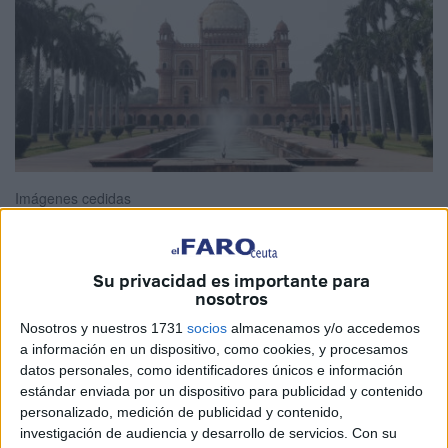
Imágenes cedidas
Su privacidad es importante para
Si es tu primera vez en India no esperes nada, viaja con la
nosotros
curiosidad de un niño y la experiencia de un anciano.
Nosotros y nuestros 1731
socios
almacenamos y/o accedemos
Recuerda que no vas a arreglar nada, tan solo pon tu
a información en un dispositivo, como cookies, y procesamos
datos personales, como identificadores únicos e información
pequeña semilla y aprende todo lo que puedas.
estándar enviada por un dispositivo para publicidad y contenido
personalizado, medición de publicidad y contenido,
Desde la moqueta que viste el suelo del aeropuerto hasta
investigación de audiencia y desarrollo de servicios.
Con su
los autobuses atestados que te llevan al centro de la