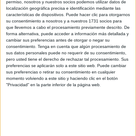
permiso, nosotros y nuestros socios podemos utilizar datos de
ciudad te dan pistas claras de lo que te vas a encontrar en
localización geográfica precisa e identificación mediante las
Nueva Delhi. El aire cálido que invade tus pulmones
características de dispositivos. Puede hacer clic para otorgarnos
sumado a la humedad que te hace transpirar
su consentimiento a nosotros y a nuestros 1731 socios para
que llevemos a cabo el procesamiento previamente descrito. De
continuamente es la bienvenida que te dispensa la ciudad.
forma alternativa, puede acceder a información más detallada y
Puede parecer agobiante las primeras horas pero, si no
cambiar sus preferencias antes de otorgar o negar su
sois fácil presa del pánico, os aseguro que os termináis
consentimiento.
Tenga en cuenta que algún procesamiento de
acostumbrando en poco tiempo.
sus datos personales puede no requerir de su consentimiento,
pero usted tiene el derecho de rechazar tal procesamiento. Sus
El tráfico constante llena las avenidas y sus calles
preferencias se aplicarán solo a este sitio web. Puede cambiar
sus preferencias o retirar su consentimiento en cualquier
colindantes de un estridente caos; cláxones de todo tipo
momento volviendo a este sitio y haciendo clic en el botón
llenan de humanidad el despertar de un nuevo día.
"Privacidad" en la parte inferior de la página web.
Dejaros llevar por la imparable corriente que atraviesa las
venas de la ciudad. Tomad un tuk tuk en cualquier parada,
negociad el precio y dejaros engullir por el incesante
bramido que emite Nueva Delhi.
Si el agotamiento os alcanza antes del anochecer os
sugiero que entréis en uno de los numerosos templos que