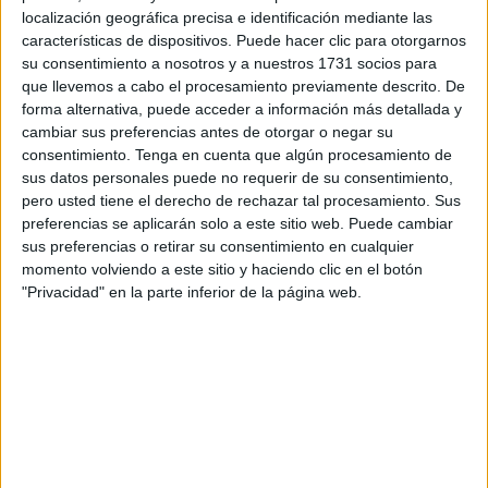
Cuenta la canción la historia de Baltasar Quejia de la
localización geográfica precisa e identificación mediante las
Vega. Muerto un siete de enero de 1921, lo hizo en batalla
características de dispositivos. Puede hacer clic para otorgarnos
y con una carta en el bolso en la que dirigía poesías a su
su consentimiento a nosotros y a nuestros 1731 socios para
amada. No sabía el legionario que esos textos inspirarían
que llevemos a cabo el procesamiento previamente descrito. De
forma alternativa, puede acceder a información más detallada y
la
canción
enseña de la fuerza militar, 'El novio de la
cambiar sus preferencias antes de otorgar o negar su
muerte', que 103 años después de aquel día sigue vigente
consentimiento.
Tenga en cuenta que algún procesamiento de
y es uno de los principales símbolos de la
Legión
sus datos personales puede no requerir de su consentimiento,
Española, que celebra en estos días su efeméride.
pero usted tiene el derecho de rechazar tal procesamiento. Sus
preferencias se aplicarán solo a este sitio web. Puede cambiar
El autor de la pieza fue Fidel Prado Duque, autor de
sus preferencias o retirar su consentimiento en cualquier
momento volviendo a este sitio y haciendo clic en el botón
cuplés y escritor de pequeñas novelas populares del
"Privacidad" en la parte inferior de la página web.
Oeste o de espías, que trabajaba para el Heraldo de
Madrid cuando supo de la historia de Quejía de la Vega,
uno de los primeros muertos de la legión.
Conmovido no tardó en buscar un músico que le ayudara a
componer el tema. El elegido fue Juan Costa.
En julio de 1921, 'El novio de la muerte' sonó por primera