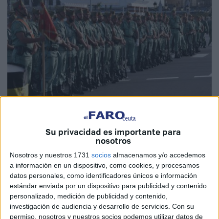
Imagen de archivo
Su privacidad es importante para
nosotros
Nosotros y nuestros 1731
socios
almacenamos y/o accedemos
El 103
aniversario
de La Legión, fuerza militar con amplia
a información en un dispositivo, como cookies, y procesamos
implantación en Ceuta, coincide también con los ciento
datos personales, como identificadores únicos e información
estándar enviada por un dispositivo para publicidad y contenido
tres años que lleva sonando su mítico himno, El novio de
personalizado, medición de publicidad y contenido,
la muerte.
investigación de audiencia y desarrollo de servicios.
Con su
permiso, nosotros y nuestros socios podemos utilizar datos de