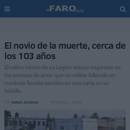
El novio de la muerte, cerca de
los 103 años
El mítico himno de La Legión estuvo inspirado en
los poemas de amor que un militar fallecido en
combate llevaba escritos en una carta en su
bolsillo
Por
Isabel Jiménez
18/09/2023 - 20:05