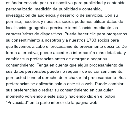
Con 178 votos a favor, ninguno en contra y 171
estándar enviada por un dispositivo para publicidad y contenido
personalizado, medición de publicidad y contenido,
abstenciones (
PP
y
Vox
), el Congreso ha dado luz verde a
investigación de audiencia y desarrollo de servicios.
Con su
esta reforma que se presentaba por segunda vez, tras ser
permiso, nosotros y nuestros socios podemos utilizar datos de
rechazada en enero, y que forma parte de uno de los hitos
localización geográfica precisa e identificación mediante las
comprometidos con Bruselas para el cuarto desembolso
características de dispositivos. Puede hacer clic para otorgarnos
su consentimiento a nosotros y a nuestros 1733 socios para
de los fondos europeos.
que llevemos a cabo el procesamiento previamente descrito. De
forma alternativa, puede acceder a información más detallada y
La reforma será tramitada como proyecto de ley por el
cambiar sus preferencias antes de otorgar o negar su
procedimiento de urgencia.
consentimiento.
Tenga en cuenta que algún procesamiento de
sus datos personales puede no requerir de su consentimiento,
La vicepresidenta segunda del Gobierno y ministra de
pero usted tiene el derecho de rechazar tal procesamiento. Sus
Trabajo, Yolanda Díaz, ha defendido que amplía los
preferencias se aplicarán solo a este sitio web. Puede cambiar
derechos “de la gente trabajadora” para que se sientan
sus preferencias o retirar su consentimiento en cualquier
momento volviendo a este sitio y haciendo clic en el botón
“verdaderamente protegidas”.
"Privacidad" en la parte inferior de la página web.
“Frente a la caridad que defienden algunos, la
estigmatización del desempleado o la retórica de los
maleantes, nosotros decimos: derechos, derechos y