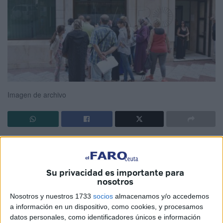
Imagen de archivo
El pleno del Congreso de los Diputados ha convalidado
este jueves el decreto ley que reforma el
subsidio por
desempleo
mejorando la cuantía, ampliando el número de
Su privacidad es importante para
nosotros
colectivos beneficiarios, entre que se encuentran los
trabajadores transfronterizos de Ceuta y
Melilla
, y siendo
Nosotros y nuestros 1733
socios
almacenamos y/o accedemos
compatible con un
trabajo
.
a información en un dispositivo, como cookies, y procesamos
datos personales, como identificadores únicos e información