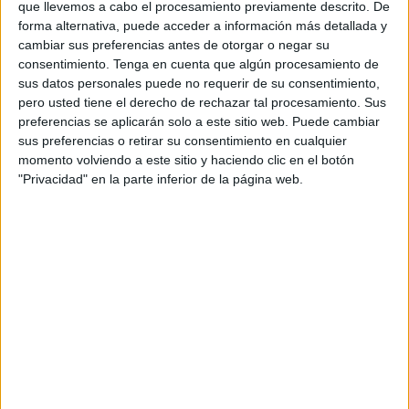
que llevemos a cabo el procesamiento previamente descrito. De
camenral, la novedad para aquellas personas que deseen
forma alternativa, puede acceder a información más detallada y
buscar trabajo será que podrán entregar allí mismo su
cambiar sus preferencias antes de otorgar o negar su
currículum vitae e informarse de mas de trescientas ofertas
consentimiento.
Tenga en cuenta que algún procesamiento de
laborales.
sus datos personales puede no requerir de su consentimiento,
pero usted tiene el derecho de rechazar tal procesamiento. Sus
Todas ellas, ha puntualizado, son de “empresas ceutíes
preferencias se aplicarán solo a este sitio web. Puede cambiar
que buscan empleados para diferentes sectores y con
sus preferencias o retirar su consentimiento en cualquier
momento volviendo a este sitio y haciendo clic en el botón
diferentes requisitos”. “Tenemos este año un amplio
"Privacidad" en la parte inferior de la página web.
abanico y vamos a dar respuesta a todas las personas que
demandan empleo en Ceuta, se han incorporado además
puestos que precisan de graduados o licenciados”, .
Un espacio concebido, en palabras de Mollinedo, para
dotar a los vecinos de la ciudad autónoma de “la
información y la formación necesaria para que realmente
los procesos selectivos en una oferta de empleo los vayan
pasando sin problemas”.