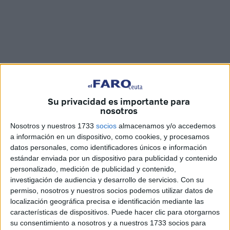
FaroTV
Su privacidad es importante para
nosotros
Nosotros y nuestros 1733
socios
almacenamos y/o accedemos
a información en un dispositivo, como cookies, y procesamos
La
VII Feria de Empleo
llega a la
Plaza de los Reyes
de
datos personales, como identificadores únicos e información
estándar enviada por un dispositivo para publicidad y contenido
Ceuta los días 3 y 4 de mayo. En
'La Mañana de Cope
' ha
personalizado, medición de publicidad y contenido,
contado todos los detalles al respecto al secretario general
investigación de audiencia y desarrollo de servicios.
Con su
de la
Cámara de Comercio
ceutí, Joaquin Mollinedo.
permiso, nosotros y nuestros socios podemos utilizar datos de
localización geográfica precisa e identificación mediante las
Han sido siete ediciones en las cuales la feria ha ido
características de dispositivos. Puede hacer clic para otorgarnos
creciendo. Este año, ha explicado el representante
su consentimiento a nosotros y a nuestros 1733 socios para