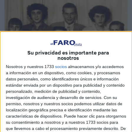
Su privacidad es importante para
nosotros
Nosotros y nuestros 1733
socios
almacenamos y/o accedemos
a información en un dispositivo, como cookies, y procesamos
datos personales, como identificadores únicos e información
estándar enviada por un dispositivo para publicidad y contenido
personalizado, medición de publicidad y contenido,
10, poca broma.
investigación de audiencia y desarrollo de servicios.
Con su
permiso, nosotros y nuestros socios podemos utilizar datos de
Y que viajar de Barcelona a Ceuta no es nada sencillo ni
localización geográfica precisa e identificación mediante las
características de dispositivos. Puede hacer clic para otorgarnos
rápido ni barato. Había varias opciones: una, avión hasta
su consentimiento a nosotros y a nuestros 1733 socios para
Málaga y helicóptero hasta Ceuta (demasiado caro. Desde
que llevemos a cabo el procesamiento previamente descrito. De