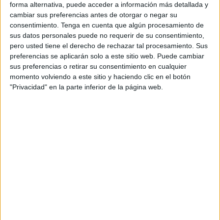
aquí, un llamamiento a abaratar billetes a los familiares de
forma alternativa, puede acceder a información más detallada y
los ceutíes que no somos residentes. Ahí lo dejo); dos,
cambiar sus preferencias antes de otorgar o negar su
consentimiento.
Tenga en cuenta que algún procesamiento de
avión hasta Málaga, autocar hasta Algeciras y barco hasta
sus datos personales puede no requerir de su consentimiento,
Ceuta (demasiado largo y a expensas del tiempo en el
pero usted tiene el derecho de rechazar tal procesamiento. Sus
Estrecho; tres, avión hasta Tánger y furgoneta hasta la
preferencias se aplicarán solo a este sitio web. Puede cambiar
frontera. Teniendo en cuenta que la nieta mayor tenía que
sus preferencias o retirar su consentimiento en cualquier
volar desde Bruselas, optamos por encontrarnos todos en
momento volviendo a este sitio y haciendo clic en el botón
"Privacidad" en la parte inferior de la página web.
la ciudad marroquí y, desde allí, minibús hasta la frontera
del Tarajal.
Pasarla a pie nos trajo a la mente los primeros recuerdos,
la cantidad de veces que habíamos hecho ese trámite
cuando aprovechábamos los veranos en casa de mis
abuelos para pasar a Marruecos y teníamos que rellenar
esa hoja para que nos sellaran el pasaporte. Largas horas
bajo un sol de justicia haciendo colas interminables ante
una minúscula ventanilla para que un funcionario marroquí
se dignara a coger el pasaporte con la hoja en medio y,