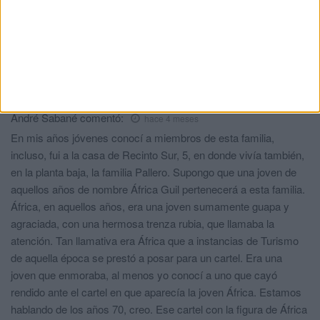
migratoria de Ceuta
HACE 12 HORAS
Comments
1
André Sabané
comentó:
hace 4 meses
En mis años jóvenes conocí a miembros de esta familia,
incluso, fui a la casa de Recinto Sur, 5, en donde vivía también,
en la planta baja, la familia Pallero. Supongo que una joven de
aquellos años de nombre África Guil pertenecerá a esta familia.
África, en aquellos años, era una joven sumamente guapa y
agraciada, con una hermosa trenza rubia, que llamaba la
atención. Tan llamativa era África que a instancias de Turismo
de aquella época se prestó a posar para un cartel. Era una
joven que enmoraba, al menos yo conocí a uno que cayó
rendido ante el cartel en que aparecía la joven África. Estamos
hablando de los años 70, creo. Ese cartel con la figura de África