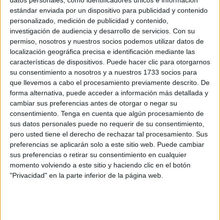
estándar enviada por un dispositivo para publicidad y contenido
Pero no siempre es así.
personalizado, medición de publicidad y contenido,
investigación de audiencia y desarrollo de servicios.
Con su
Y decirlo no es cómodo, pero es necesario.
permiso, nosotros y nuestros socios podemos utilizar datos de
localización geográfica precisa e identificación mediante las
Ayudar no es actuar rápido
características de dispositivos. Puede hacer clic para otorgarnos
su consentimiento a nosotros y a nuestros 1733 socios para
que llevemos a cabo el procesamiento previamente descrito. De
Hay decisiones que, desde fuera, parecen evidentes.
forma alternativa, puede acceder a información más detallada y
cambiar sus preferencias antes de otorgar o negar su
Pero cuando trabajas con animales sabes que no todo es
consentimiento.
Tenga en cuenta que algún procesamiento de
tan simple, que no cualquier opción es válida y que no
sus datos personales puede no requerir de su consentimiento,
todo lo que parece una solución lo es.
pero usted tiene el derecho de rechazar tal procesamiento. Sus
preferencias se aplicarán solo a este sitio web. Puede cambiar
Porque cuando no se valoran bien las necesidades del
sus preferencias o retirar su consentimiento en cualquier
animal, lo único que se hace es trasladar el problema a
momento volviendo a este sitio y haciendo clic en el botón
"Privacidad" en la parte inferior de la página web.
otro lugar. Y eso no es ayudar.
Una responsabilidad de 15 o 20