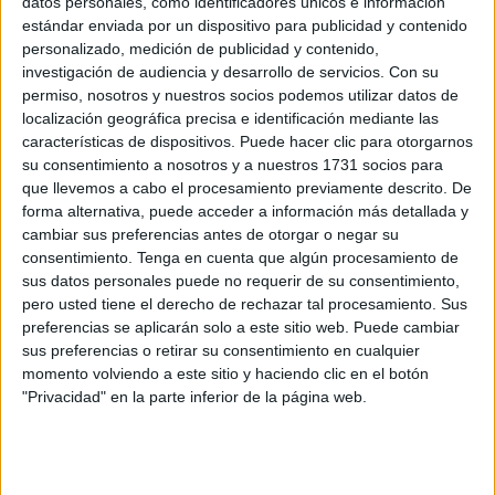
POR
CHATS NOIRS
17/04/2026
0
datos personales, como identificadores únicos e información
estándar enviada por un dispositivo para publicidad y contenido
El zoosanitario de Ceuta no puede permitirse
personalizado, medición de publicidad y contenido,
perder a Cristina Riveiro
investigación de audiencia y desarrollo de servicios.
Con su
POR
CHATS NOIRS
13/04/2026
0
permiso, nosotros y nuestros socios podemos utilizar datos de
localización geográfica precisa e identificación mediante las
Un hogar para siempre para Ciro
características de dispositivos. Puede hacer clic para otorgarnos
POR
CHATS NOIRS
13/03/2026
0
su consentimiento a nosotros y a nuestros 1731 socios para
que llevemos a cabo el procesamiento previamente descrito. De
Por una Ceuta responsable y sin sacrificios:
forma alternativa, puede acceder a información más detallada y
vacunación, no eliminación
cambiar sus preferencias antes de otorgar o negar su
consentimiento.
Tenga en cuenta que algún procesamiento de
POR
CHATS NOIRS
08/10/2025
0
sus datos personales puede no requerir de su consentimiento,
Chats Noirs Ceuta cierra las puertas de su
pero usted tiene el derecho de rechazar tal procesamiento. Sus
casa de acogida
preferencias se aplicarán solo a este sitio web. Puede cambiar
sus preferencias o retirar su consentimiento en cualquier
POR
MARGA Y SARA
22/06/2024
3
momento volviendo a este sitio y haciendo clic en el botón
Elliot, un nuevo caso de abandono, busca
"Privacidad" en la parte inferior de la página web.
desesperadamente un hogar
POR
CHATS NOIRS
17/01/2024
1
Maya, la vida azarosa de una gata que ha