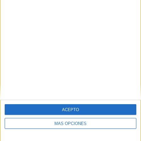
pasado del capricho al abandono
POR
CHATS NOIRS
09/01/2024
5
1
2
ACEPTO
MÁS OPCIONES