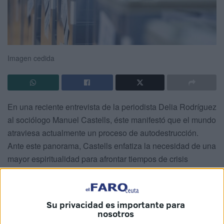
Imagen cedida
En una reciente entrevista de la periodista Delia Rodríguez
al sociólogo Manuel Castells, éste manifestó que el mundo
atraviesa actualmente un proceso de autodestrucción.
Ante este panorama, Castells enfatiza la necesidad de una
mayor espiritualidad para afrontar tiempos de crisis
profunda. Considera que el fortalecimiento de valores
espirituales puede ser una herramienta fundamental para
resistir y superar las dificultades presentes.
Su privacidad es importante para
nosotros
En la entrevista, Castells también aborda el feminismo