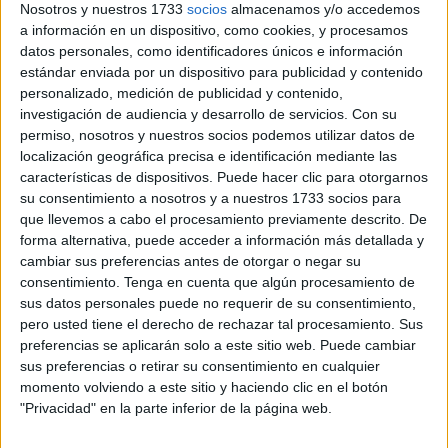
Nosotros y nuestros 1733
socios
almacenamos y/o accedemos
entendido como una identidad social y política. Al desafiar
a información en un dispositivo, como cookies, y procesamos
la base de la dominación patriarcal, el feminismo se
datos personales, como identificadores únicos e información
encuentra actualmente con una reacción violenta. Esta
estándar enviada por un dispositivo para publicidad y contenido
oposición no solo afecta al movimiento feminista, sino que
personalizado, medición de publicidad y contenido,
investigación de audiencia y desarrollo de servicios.
Con su
se extiende a cualquier otra forma de identidad cultural y
permiso, nosotros y nuestros socios podemos utilizar datos de
sexual. La reacción contra el feminismo y otras identidades
localización geográfica precisa e identificación mediante las
se ha convertido en el fundamento de movimientos como
características de dispositivos. Puede hacer clic para otorgarnos
el trumpismo, Vox y las fuerzas de extrema derecha que
su consentimiento a nosotros y a nuestros 1733 socios para
que llevemos a cabo el procesamiento previamente descrito. De
están ganando terreno en toda Europa. La confrontación
forma alternativa, puede acceder a información más detallada y
entre quienes defienden nuevas identidades y quienes
cambiar sus preferencias antes de otorgar o negar su
buscan mantener estructuras tradicionales está, a su juicio,
consentimiento.
Tenga en cuenta que algún procesamiento de
en el centro de los cambios políticos recientes.
sus datos personales puede no requerir de su consentimiento,
pero usted tiene el derecho de rechazar tal procesamiento. Sus
Pero también señala que, independientemente de que la
preferencias se aplicarán solo a este sitio web. Puede cambiar
sus preferencias o retirar su consentimiento en cualquier
razón sea justificada o no, la sociedad muestra una
momento volviendo a este sitio y haciendo clic en el botón
profunda desconfianza hacia la política. Esta percepción
"Privacidad" en la parte inferior de la página web.
generalizada afecta a la manera en que los ciudadanos se
relacionan con las instituciones y los procesos