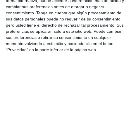
forma alternativa, puede acceder a información más detallada y
Según las primeras investigaciones ordenadas por la
cambiar sus preferencias antes de otorgar o negar su
fiscalía competente, el accidente se produjo por una
consentimiento.
Tenga en cuenta que algún procesamiento de
colisión entre tres vehículos en la entrada de la comuna de
sus datos personales puede no requerir de su consentimiento,
pero usted tiene el derecho de rechazar tal procesamiento. Sus
Ulad Azuz, perteneciente a la provincia de Juribga.
preferencias se aplicarán solo a este sitio web. Puede cambiar
sus preferencias o retirar su consentimiento en cualquier
Entre las víctimas mortales hay varios niños, mientras que
momento volviendo a este sitio y haciendo clic en el botón
los heridos fueron trasladados al servicio de urgencias del
"Privacidad" en la parte inferior de la página web.
hospital de Juribga.
Este es el segundo accidente grave que se registra en esta
región en menos de un año. El 17 de agosto de 2022, 25
personas murieron en un choque entre un autobús y un
camión a la altura de la población de Bulanuar.
El pasado 6 de este mes, 25 personas fallecieron y otras
tres resultaron heridas de gravedad
al precipitarse por un
barranco un autobús de transporte colectivo
en la
región de Demnate, una pequeña ciudad de la provincia