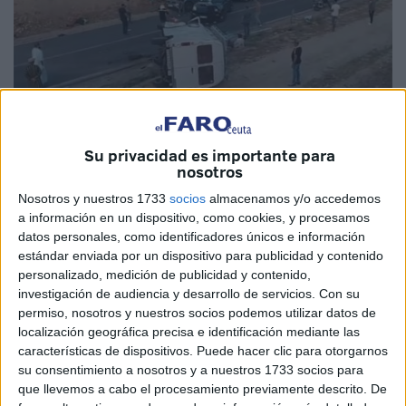
Su privacidad es importante para
nosotros
Foto: le360
Nosotros y nuestros 1733
socios
almacenamos y/o accedemos
a información en un dispositivo, como cookies, y procesamos
datos personales, como identificadores únicos e información
estándar enviada por un dispositivo para publicidad y contenido
personalizado, medición de publicidad y contenido,
Nueve personas fallecieron y otras seis resultaron heridas,
investigación de audiencia y desarrollo de servicios.
Con su
algunas de gravedad, en un accidente de tráfico ocurrido
permiso, nosotros y nuestros socios podemos utilizar datos de
este martes en la carretera que une las ciudades de
localización geográfica precisa e identificación mediante las
características de dispositivos. Puede hacer clic para otorgarnos
Juribga y Fkih Ben Salah, en el centro de Marruecos,
su consentimiento a nosotros y a nuestros 1733 socios para
informó este miércoles el diario digital Le360.
que llevemos a cabo el procesamiento previamente descrito. De