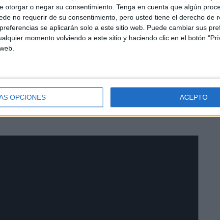
va ir bien. Ellos no se van a quitar la mascarilla y
e otorgar o negar su consentimiento.
Tenga en cuenta que algún proc
asegurado un padre.
de no requerir de su consentimiento, pero usted tiene el derecho de r
referencias se aplicarán solo a este sitio web. Puede cambiar sus pref
alquier momento volviendo a este sitio y haciendo clic en el botón "Pri
 web.
ÁS OPCIONES
ACEPTO
 los niños de nuestra ciudad sigan progresando en su