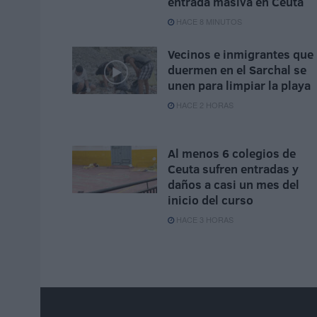
entrada masiva en Ceuta
HACE 8 MINUTOS
Vecinos e inmigrantes que
duermen en el Sarchal se
unen para limpiar la playa
HACE 2 HORAS
Al menos 6 colegios de
Ceuta sufren entradas y
daños a casi un mes del
inicio del curso
HACE 3 HORAS