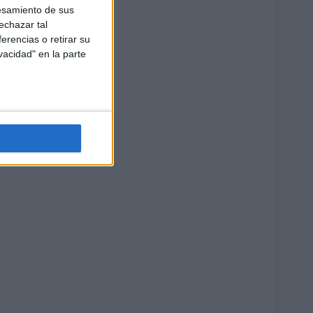
esamiento de sus
echazar tal
erencias o retirar su
vacidad" en la parte