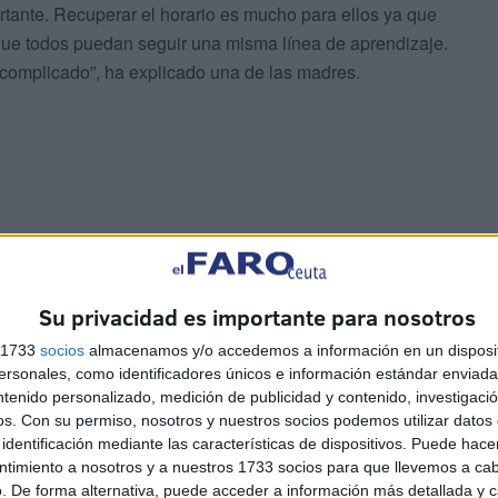
rtante. Recuperar el horario es mucho para ellos ya que
 que todos puedan seguir una misma línea de aprendizaje.
 complicado”, ha explicado una de las madres.
Su privacidad es importante para nosotros
s 1733
socios
almacenamos y/o accedemos a información en un disposit
sonales, como identificadores únicos e información estándar enviada 
las aulas haya habido un aumento de alumnos. Eso sí,
ntenido personalizado, medición de publicidad y contenido, investigaci
y riesgo de contagio ya que confían en las medidas que
os.
Con su permiso, nosotros y nuestros socios podemos utilizar datos 
identificación mediante las características de dispositivos. Puede hacer
, y sobre todo en lo responsable que son los niños para
ntimiento a nosotros y a nuestros 1733 socios para que llevemos a ca
n las medidas que hay en los colegios, y si se ha
. De forma alternativa, puede acceder a información más detallada y 