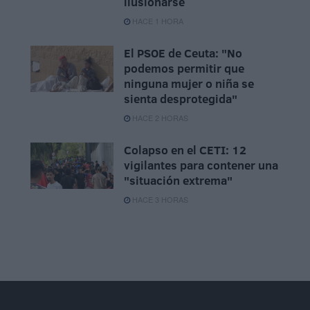
ilusionarse
HACE 1 HORA
El PSOE de Ceuta: "No
podemos permitir que
ninguna mujer o niña se
sienta desprotegida"
HACE 2 HORAS
Colapso en el CETI: 12
vigilantes para contener una
"situación extrema"
HACE 3 HORAS