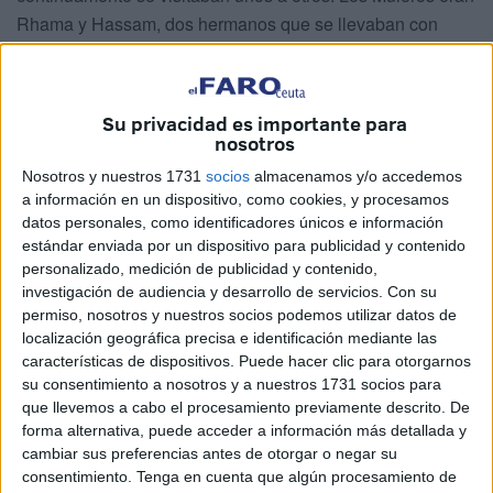
Rhama y Hassam, dos hermanos que se llevaban con
gran cariño.
Rhama tuvo un hijo llamado Raytu, al cual un día lo invitó
Su privacidad es importante para
su tío Hassam a cazar . Era el mes de enero, pleno
nosotros
invierno, cuando subieron las lomas del páramo que se
Nosotros y nuestros 1731
socios
almacenamos y/o accedemos
extendía alrededor del poblado y fueron en busca de la
a información en un dispositivo, como cookies, y procesamos
caza, pero se hizo imposible conseguirlo por la lluvia y la
datos personales, como identificadores únicos e información
neblina. Anduvieron mucho rato y dado que no conseguían
estándar enviada por un dispositivo para publicidad y contenido
caza y estaban mojados, Hassam le dijo a su sobrino que
personalizado, medición de publicidad y contenido,
investigación de audiencia y desarrollo de servicios.
Con su
lo esperara guarecido tras una peña, mientras él se
permiso, nosotros y nuestros socios podemos utilizar datos de
alejaba en un último intento de caza. El niño se quedó
localización geográfica precisa e identificación mediante las
sentado y su tio se fue, pero cuando Hassam regresó el
características de dispositivos. Puede hacer clic para otorgarnos
niño no estaba ni aparecía por ningún lado. Hassam,
su consentimiento a nosotros y a nuestros 1731 socios para
que llevemos a cabo el procesamiento previamente descrito. De
asustado, empezó y a gritar, pero todo fue en vano. Raytu
forma alternativa, puede acceder a información más detallada y
no contestó.
cambiar sus preferencias antes de otorgar o negar su
consentimiento.
Tenga en cuenta que algún procesamiento de
Y el hombre se decía con desesperación: ¿Y qué hago