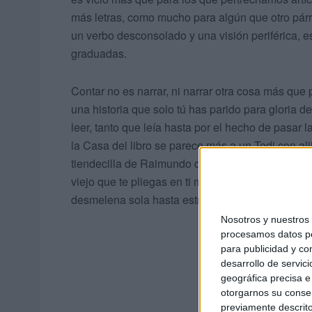
más letras, como mucho para algún que otro párr
un verbo desconsolado y una visión periférica, e
graduadas.
Contar no es narrar, ni narrar otra cosa más que
una historia que solo tú has parido para gloria
leer, tanto que leía hasta por el hecho de pasar 
la Casa del libro se parece más a un Tedi con alij
tiendecilla de Raimundo donde escarbabas para p
viejo que te pliegas en ti mismo, no reluces, pero
desmelena sola hasta estrangularte de puro vicio
Nosotros y nuestro
procesamos datos per
para publicidad y co
desarrollo de servici
geográfica precisa e 
otorgarnos su conse
previamente descrito