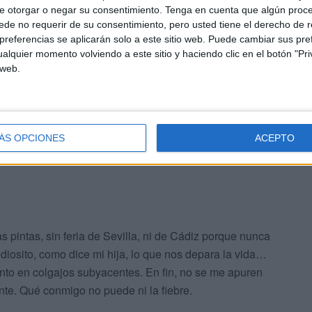
ras y fotos, entre opiniones y noticias, entre
e otorgar o negar su consentimiento.
Tenga en cuenta que algún proc
emporadas como por los antiguos calendarios que
de no requerir de su consentimiento, pero usted tiene el derecho de r
referencias se aplicarán solo a este sitio web. Puede cambiar sus pref
 Qué bien olía el café, qué bien se estaba en casa de
alquier momento volviendo a este sitio y haciendo clic en el botón "Pri
y los niños chicos- ya bibliotecarios de la Uca-
 web.
uenos tiempos con la sonrisa de Conchi Prida
ecirlo ella, con esa dulzura cadenciosa que te hacía
ÁS OPCIONES
ACEPTO
as pintas, sin feria de Sevilla, ni de Cádiz porque nunca
 diosito, como dice mi hija, lo que nos depara la vida…
nto en colgajos subyacentes. En fin, no se me apuren
te. Qué conmigo no puede ni la fiebre.