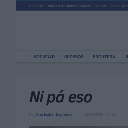
Contacto
Horarios de Barcos by Kikoto
Vuelos
Sorteo Cruz
SOCIEDAD
SUCESOS
FRONTERA
J
Ni pá eso
Por
Ana Isabel Espinosa
25/04/2026 - 07:09