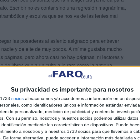
afo. Escribir no es contar sino una regresión magnánima,
strambótica y esquiva que se nos va de las lentes mal
 pegar las posaderas al asiento asignado para entrever
 de nadie y deleite de muy pocos. A mí me gustaba mucho
las páginas, pero ahora casi no hay páginas, ni lectores y
o de libros que a un culto a lo raro como la antigua
escar algo interesante. Es lo malo de irte haciendo
 desgastas por el uso de la fuerza vital que se
Su privacidad es importante para nosotros
 de derrapar con el viento.
s 1733
socios
almacenamos y/o accedemos a información en un disposit
sonales, como identificadores únicos e información estándar enviada 
ntenido personalizado, medición de publicidad y contenido, investigaci
os.
Con su permiso, nosotros y nuestros socios podemos utilizar datos 
identificación mediante las características de dispositivos. Puede hacer
ntimiento a nosotros y a nuestros 1733 socios para que llevemos a ca
. De forma alternativa, puede acceder a información más detallada y 