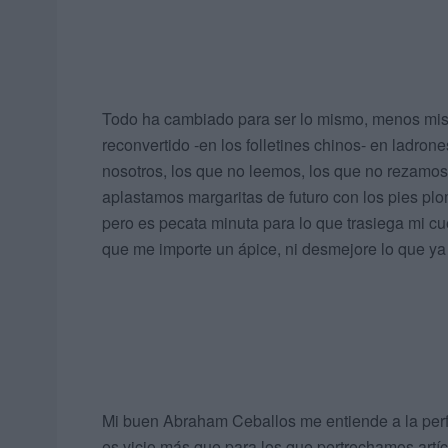
Todo ha cambiado para ser lo mismo, menos mis 
reconvertido -en los folletines chinos- en ladrone
nosotros, los que no leemos, los que no rezamos,
aplastamos margaritas de futuro con los pies plo
pero es pecata minuta para lo que trasiega mi cu
que me importe un ápice, ni desmejore lo que ya
Mi buen Abraham Ceballos me entiende a la perf
es vicio más que para los que pertrechamos artíc