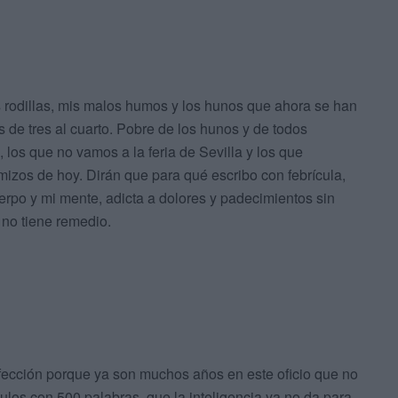
rodillas, mis malos humos y los hunos que ahora se han
s de tres al cuarto. Pobre de los hunos y de todos
 los que no vamos a la feria de Sevilla y los que
mizos de hoy. Dirán que para qué escribo con febrícula,
erpo y mi mente, adicta a dolores y padecimientos sin
 no tiene remedio.
ección porque ya son muchos años en este oficio que no
ulos con 500 palabras, que la inteligencia ya no da para