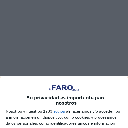
Imágenes: Jesús Galindo
Su privacidad es importante para
nosotros
Nervios a flor de piel, móviles apagados y guardados en
Nosotros y nuestros 1733
socios
almacenamos y/o accedemos
las mochilas, últimos repasos antes de entrar y protección.
a información en un dispositivo, como cookies, y procesamos
El coronavirus y la mascarilla han marcado un año más el
datos personales, como identificadores únicos e información