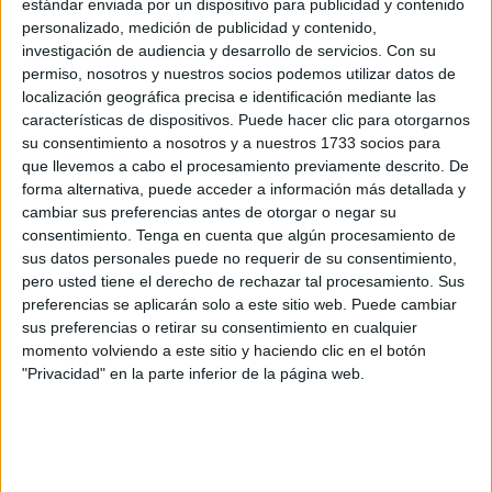
inicio de la Prueba de Evaluación para el Acceso a la
estándar enviada por un dispositivo para publicidad y contenido
personalizado, medición de publicidad y contenido,
Universidad (
PEvAU
) en Ceuta, pues desde bien
investigación de audiencia y desarrollo de servicios.
Con su
temprano en las puertas del campus de la
Universidad de
permiso, nosotros y nuestros socios podemos utilizar datos de
Granada
en nuestra ciudad se exigía a los estudiantes
localización geográfica precisa e identificación mediante las
que cumpliesen las distancias de seguridad y medidas de
características de dispositivos. Puede hacer clic para otorgarnos
su consentimiento a nosotros y a nuestros 1733 socios para
higiene.
que llevemos a cabo el procesamiento previamente descrito. De
forma alternativa, puede acceder a información más detallada y
La primera jornada de la segunda Selectividad del
cambiar sus preferencias antes de otorgar o negar su
coronavirus ha arrancado este martes desde pasadas las 7
consentimiento.
Tenga en cuenta que algún procesamiento de
de la mañana en los accesos a las instalaciones de los
sus datos personales puede no requerir de su consentimiento,
exámenes con los llamamientos. Unos llamamientos que
pero usted tiene el derecho de rechazar tal procesamiento. Sus
preferencias se aplicarán solo a este sitio web. Puede cambiar
este año también se han organizado por apellidos en
sus preferencias o retirar su consentimiento en cualquier
intervalos de 10 o 15 minutos para evitar aglomeraciones.
momento volviendo a este sitio y haciendo clic en el botón
"Privacidad" en la parte inferior de la página web.
Los grupos de amigos, que llevan semanas sin verse, se
preguntaban cosas de última hora y sus profesores les
deseaban suerte. Antes de empezar, la estampa a las
puertas del campus era muy distinta a la de otros años: