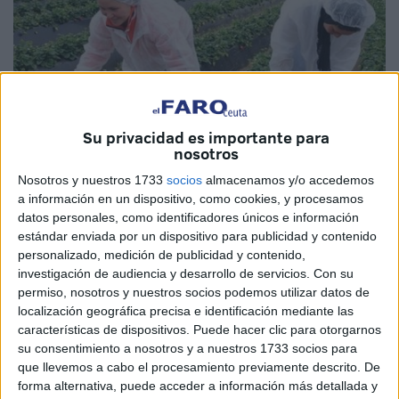
Su privacidad es importante para
nosotros
Nosotros y nuestros 1733
socios
almacenamos y/o accedemos
a información en un dispositivo, como cookies, y procesamos
Imagen de archivo
datos personales, como identificadores únicos e información
estándar enviada por un dispositivo para publicidad y contenido
personalizado, medición de publicidad y contenido,
investigación de audiencia y desarrollo de servicios.
Con su
permiso, nosotros y nuestros socios podemos utilizar datos de
En una iniciativa sindical sin precedentes, un grupo de
localización geográfica precisa e identificación mediante las
trabajadoras marroquíes empleadas como temporeras
características de dispositivos. Puede hacer clic para otorgarnos
en los campos de frutos rojos de la provincia de Huelva, en
su consentimiento a nosotros y a nuestros 1733 socios para
el sur de España, ha anunciado la creación del primer
que llevemos a cabo el procesamiento previamente descrito. De
sindicato que representa específicamente sus intereses, tal
forma alternativa, puede acceder a información más detallada y