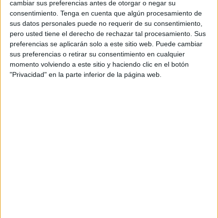
cambiar sus preferencias antes de otorgar o negar su
y como publica
presstetouan.com
.
consentimiento.
Tenga en cuenta que algún procesamiento de
sus datos personales puede no requerir de su consentimiento,
Esta organización busca defender sus derechos sociales,
pero usted tiene el derecho de rechazar tal procesamiento. Sus
laborales y económicos dentro del sector agrícola, donde
preferencias se aplicarán solo a este sitio web. Puede cambiar
la presencia de mujeres de Marruecos es fundamental
sus preferencias o retirar su consentimiento en cualquier
pero muchas veces invisibilizada.
momento volviendo a este sitio y haciendo clic en el botón
"Privacidad" en la parte inferior de la página web.
El nuevo sindicato, que lleva por nombre 'Trabajadoras de
Huelva en Lucha', ha sido constituido oficialmente bajo el
amparo del Sindicato Obrero Andaluz (SOA). La creación
de esta estructura ha contado con el apoyo de sindicalistas
españolas comprometidas con la defensa de los derechos
de los trabajadores y trabajadoras del campo, quienes han
acompañado a las temporeras marroquíes en todo el
proceso de legalización y formación.
Una herramienta para alzar la voz