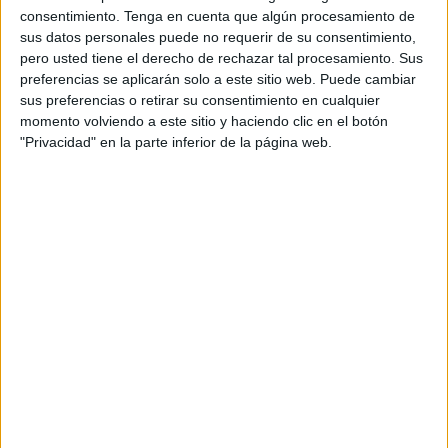
consentimiento.
Tenga en cuenta que algún procesamiento de
Tras la reunión mantenida esta tarde, ambos ministerios
sus datos personales puede no requerir de su consentimiento,
han trasladado que el encuentro ha transcurrido durante
pero usted tiene el derecho de rechazar tal procesamiento. Sus
preferencias se aplicarán solo a este sitio web. Puede cambiar
“más de una hora en un ánimo cordial y constructivo” y se
sus preferencias o retirar su consentimiento en cualquier
han emplazado a seguir negociando en las próximas
momento volviendo a este sitio y haciendo clic en el botón
fechas.
"Privacidad" en la parte inferior de la página web.
Desde la cartera de Trabajo se ha añadido que esa
negociación busca tramitar la reducción de la jornada
laboral a 37,5 horas semanales para este presente año
2025.
Tras los desencuentros de los últimos días, Yolanda Díaz
ha solicitado este mismo lunes a Carlos Cuerpo una
reunión para aclarar por qué todavía no se ha tramitado la
reducción de jornada de trabajo semanal por la vía de
urgencia, una petición a la que en un primer momento
Economía ha respondido que hoy no tocaba.