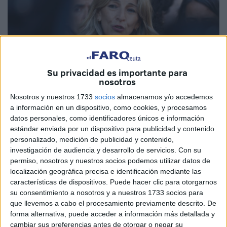
Su privacidad es importante para
nosotros
Nosotros y nuestros 1733
socios
almacenamos y/o accedemos
EFE
a información en un dispositivo, como cookies, y procesamos
datos personales, como identificadores únicos e información
estándar enviada por un dispositivo para publicidad y contenido
personalizado, medición de publicidad y contenido,
investigación de audiencia y desarrollo de servicios.
Con su
La vicepresidenta segunda del Gobierno y ministra de
permiso, nosotros y nuestros socios podemos utilizar datos de
Trabajo
, Yolanda Díaz, y el ministro de
Economía
, Carlos
localización geográfica precisa e identificación mediante las
Cuerpo, se han emplazado este lunes a seguir negociando
características de dispositivos. Puede hacer clic para otorgarnos
su consentimiento a nosotros y a nuestros 1733 socios para
sobre la
tramitación de la reducción de la jornada
que llevemos a cabo el procesamiento previamente descrito. De
laboral a 37,5 horas semanales
. Una medida que sería
forma alternativa, puede acceder a información más detallada y
muy beneficiosa para los trabajadores de Ceuta.
cambiar sus preferencias antes de otorgar o negar su