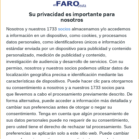
Su privacidad es importante para
nosotros
Nosotros y nuestros 1733
socios
almacenamos y/o accedemos
a información en un dispositivo, como cookies, y procesamos
datos personales, como identificadores únicos e información
estándar enviada por un dispositivo para publicidad y contenido
personalizado, medición de publicidad y contenido,
investigación de audiencia y desarrollo de servicios.
Con su
Me presento, mi nombre es Lobito y como veis, soy lo mas
permiso, nosotros y nuestros socios podemos utilizar datos de
simpático del mundo. Voluntarios de la Protectora me
localización geográfica precisa e identificación mediante las
encontraron con una goma atada al cuello. Por suerte, di
características de dispositivos. Puede hacer clic para otorgarnos
con ellos y, desde entonces, son mi familia. Vivo con otros
su consentimiento a nosotros y a nuestros 1733 socios para
que llevemos a cabo el procesamiento previamente descrito. De
perros en el mismo chenil y soy muy simpático tanto con
forma alternativa, puede acceder a información más detallada y
ellos, como con adultos y con niños. En definitiva, soy el
cambiar sus preferencias antes de otorgar o negar su
perro ideal. Tengo mucha energía y ganas de pasarlo bien
consentimiento.
Tenga en cuenta que algún procesamiento de
y dar y recibir cariño y amor. Si alguien quisiera, podría ser
sus datos personales puede no requerir de su consentimiento,
pero usted tiene el derecho de rechazar tal procesamiento. Sus
su compañía para el resto de mis días, solo tenéis que
preferencias se aplicarán solo a este sitio web. Puede cambiar
darme la oportunidad. ¡Difundid y ayudadme a encontrarla!