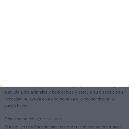
legislación decente
Candy
comentó:
hace 6 años
MUCHAS GRACIAS AL FARO DE CEUTA POR ESTA
INICIATIVA, que pueda prolongarse infinito.
Maria elena cabrera
comentó:
hace 6 años
Una persona q abandona o maltrata a lps animales,no merece
ser llamado humano,Dios nos puso en este mundo para cuidar
d ellos y aprender lo q nos enseñan cada dia con su amor y
fidelidad.No entiendo la maldad humana,solo les puedo decir q
los amo y q he rescatado varios perritos d la calle y tambien m
llore todo cuando partieron con Dios,yo quisiera felicitar la gente
q ayuda a los animales y bendecirlos y estoy a su disposicion si
necesitan mi ayuda como persona ya q lo economico no lo
puedo hacer.
Grisel
comentó:
hace 6 años
Q triste ,yo perdí la mía hace poco de un cáncer ya era mayor