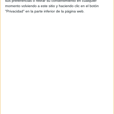
sus preferencias o retirar su consentimiento en cualquier
momento volviendo a este sitio y haciendo clic en el botón
Niebla: fruto del abandono
"Privacidad" en la parte inferior de la página web.