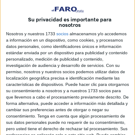
incluso responsables de la Ciudad Autónoma de Ceuta
participaron en una intervención que concluyó con final
Su privacidad es importante para
feliz: el gatito, bautizado como
Picasso
, ya se recupera
nosotros
tras pasar varios días bajo tierra.
Nosotros y nuestros 1733
socios
almacenamos y/o accedemos
a información en un dispositivo, como cookies, y procesamos
El presidente de Agrevice,
Eduardo Sánchez
, explica que
datos personales, como identificadores únicos e información
todo comenzó cuando recibieron el aviso de que había
estándar enviada por un dispositivo para publicidad y contenido
"uno o dos gatitos metidos en una arqueta" de la zona
personalizado, medición de publicidad y contenido,
portuaria.
investigación de audiencia y desarrollo de servicios.
Con su
permiso, nosotros y nuestros socios podemos utilizar datos de
Cuando contactó con Ecoservicios le trasladaron que tanto
localización geográfica precisa e identificación mediante las
características de dispositivos. Puede hacer clic para otorgarnos
ellos como el Centro Zoosanitario de Ceuta ya habían
su consentimiento a nosotros y a nuestros 1733 socios para
acudido varias veces al lugar, aunque sin éxito.
que llevemos a cabo el procesamiento previamente descrito. De
forma alternativa, puede acceder a información más detallada y
Una arqueta de dos metros de
cambiar sus preferencias antes de otorgar o negar su
consentimiento.
Tenga en cuenta que algún procesamiento de
profundidad
sus datos personales puede no requerir de su consentimiento,
pero usted tiene el derecho de rechazar tal procesamiento. Sus
Durante la tarde del jueves decidió acudir personalmente a