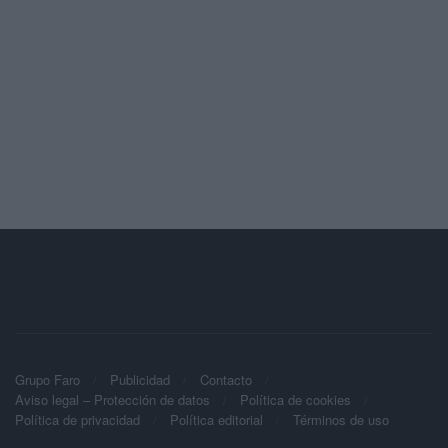
Grupo Faro
Publicidad
Contacto
Aviso legal – Protección de datos
Política de cookies
Política de privacidad
Política editorial
Términos de uso