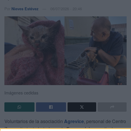
Por
Nieves Estévez
06/07/2026 - 20:46
Imágenes cedidas
Voluntarios de la asociación
Agrevice
, personal de Centro
Zoosanitario, trabajadores de
Ecoservicios
, particulares e