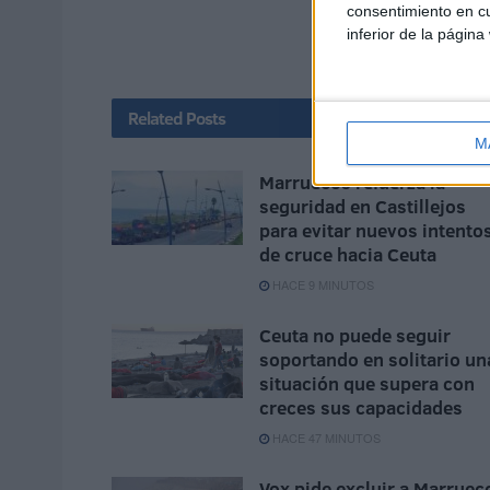
consentimiento en cu
inferior de la página
Related
Posts
M
Marruecos refuerza la
seguridad en Castillejos
para evitar nuevos intento
de cruce hacia Ceuta
HACE 9 MINUTOS
Ceuta no puede seguir
soportando en solitario un
situación que supera con
creces sus capacidades
HACE 47 MINUTOS
Vox pide excluir a Marruec