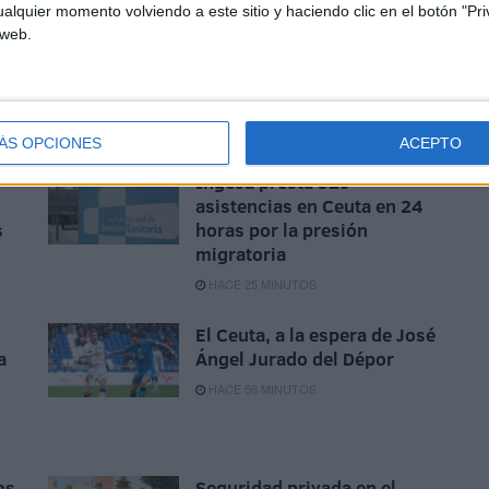
alquier momento volviendo a este sitio y haciendo clic en el botón "Pri
 web.
ÁS OPCIONES
ACEPTO
Ingesa presta 329
asistencias en Ceuta en 24
s
horas por la presión
migratoria
HACE 25 MINUTOS
El Ceuta, a la espera de José
a
Ángel Jurado del Dépor
HACE 56 MINUTOS
os
Seguridad privada en el