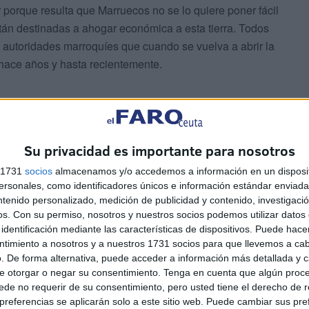
 porque resulta que Marruecos no se lo quiere poner fácil
tán destinadas a ahogar económica a esta tierra. Todos
autoridades marroquíes que cuando se vuelva a abrir la
 hace años y hasta recientemente.
Su privacidad es importante para nosotros
as nuevas tecnologías y la sociedad de la información
s 1731
socios
almacenamos y/o accedemos a información en un disposit
nsejera de Hacienda dijo el otro día que se pretende
sonales, como identificadores únicos e información estándar enviada 
ntenido personalizado, medición de publicidad y contenido, investigaci
 un momento determinado, al comercio que se encuentra
os.
Con su permiso, nosotros y nuestros socios podemos utilizar datos 
és del Fondo de Reconstrucción Europea en forma de
identificación mediante las características de dispositivos. Puede hacer
icia.
ntimiento a nosotros y a nuestros 1731 socios para que llevemos a ca
. De forma alternativa, puede acceder a información más detallada y 
e otorgar o negar su consentimiento.
Tenga en cuenta que algún proc
de no requerir de su consentimiento, pero usted tiene el derecho de r
referencias se aplicarán solo a este sitio web. Puede cambiar sus pref