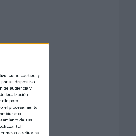
ivo, como cookies, y
por un dispositivo
ón de audiencia y
de localización
 clic para
bo el procesamiento
cambiar sus
esamiento de sus
echazar tal
erencias o retirar su