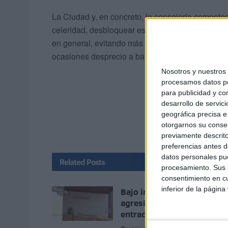
La Ciudad y, en concreto, la consejería compete
celeridad, desbloquear este asunto, que además 
en general, evitando más imágenes duras de quie
ocasiones desprecio a base de miradas o expues
Nosotros y nuestro
procesamos datos per
para publicidad y co
desarrollo de servici
geográfica precisa e 
otorgarnos su conse
previamente descrito
preferencias antes d
datos personales pue
Related
Posts
procesamiento. Sus p
consentimiento en cu
inferior de la página
Bajo investigación judicial
agresiones sexuales tras l
entrada masiva en Ceuta