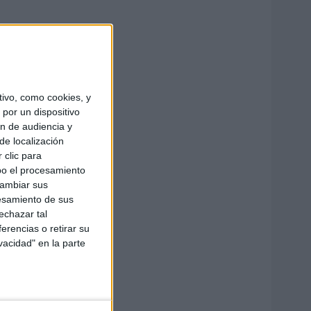
ivo, como cookies, y
por un dispositivo
ón de audiencia y
de localización
 clic para
bo el procesamiento
cambiar sus
esamiento de sus
echazar tal
erencias o retirar su
vacidad" en la parte