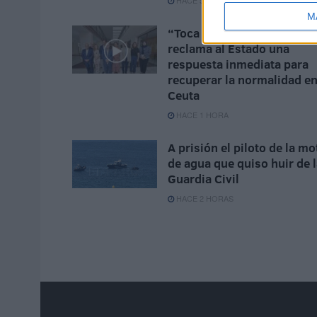
HACE 51 MINUTOS
M
“Toca resistir”: Vivas
reclama al Estado una
respuesta inmediata para
recuperar la normalidad e
Ceuta
HACE 1 HORA
A prisión el piloto de la mo
de agua que quiso huir de 
Guardia Civil
HACE 2 HORAS