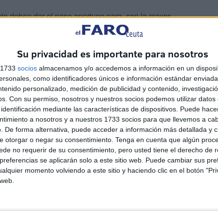
nte deben dar el paso oportuno para, con la mayor
preocupa a las formaciones políticas y a la ciudadanía
nes tienen que vivir arrastrando una bolsa, sintiendo en
Su privacidad es importante para nosotros
tos a cualquier accidente.
s 1733
socios
almacenamos y/o accedemos a información en un disposit
sonales, como identificadores únicos e información estándar enviada 
ntenido personalizado, medición de publicidad y contenido, investigaci
os.
Con su permiso, nosotros y nuestros socios podemos utilizar datos 
identificación mediante las características de dispositivos. Puede hacer
ntimiento a nosotros y a nuestros 1733 socios para que llevemos a ca
. De forma alternativa, puede acceder a información más detallada y 
e otorgar o negar su consentimiento.
Tenga en cuenta que algún proc
de no requerir de su consentimiento, pero usted tiene el derecho de r
referencias se aplicarán solo a este sitio web. Puede cambiar sus pref
alquier momento volviendo a este sitio y haciendo clic en el botón "Pri
 web.
 6
Sociedad caballa: el bautizo
a
de Fidela en Los Remedios
HACE 1 HORA