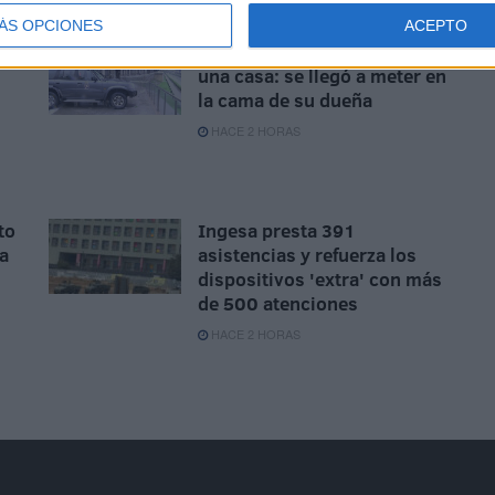
ÁS OPCIONES
ACEPTO
Condenado tras entrar en
una casa: se llegó a meter en
la cama de su dueña
n
HACE 2 HORAS
to
Ingesa presta 391
la
asistencias y refuerza los
dispositivos 'extra' con más
de 500 atenciones
HACE 2 HORAS