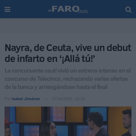
Nayra, de Ceuta, vive un debut
de infarto en ‘¡Allá tú!’
La concursante ceutí vivió un estreno intenso en el
concurso de Telecinco, rechazando varias ofertas
de la banca y arriesgándose hasta el final
Por
Isabel Jiménez
27/04/2026 - 22:52