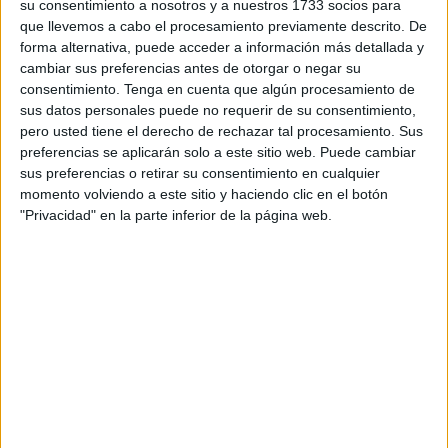
su consentimiento a nosotros y a nuestros 1733 socios para
Acompañada por su prima, Nayra comenzó su
concurso
que llevemos a cabo el procesamiento previamente descrito. De
forma alternativa, puede acceder a información más detallada y
con una actitud muy optimista y confiada, asegurando
cambiar sus preferencias antes de otorgar o negar su
incluso que había elegido bien su estrategia inicial. En ese
consentimiento.
Tenga en cuenta que algún procesamiento de
arranque, Nayra reveló que
en el sobre rosa tenía el
sus datos personales puede no requerir de su consentimiento,
orden de los números que quería ir abriendo
,
pero usted tiene el derecho de rechazar tal procesamiento. Sus
preferencias se aplicarán solo a este sitio web. Puede cambiar
guiándose por sus preferencias personales.
sus preferencias o retirar su consentimiento en cualquier
momento volviendo a este sitio y haciendo clic en el botón
Un juego de riesgos constantes
"Privacidad" en la parte inferior de la página web.
frente a la banca
El desarrollo del programa fue una sucesión de decisiones
arriesgadas. Nayra empezó abriendo la caja número 12 y
rechazó una primera oferta de la banca de
5.555 euros
,
cuando aún quedaban varias cajas en juego. Más
adelante, la apertura de la caja negra reveló
878 euros
,
pero la concursante siguió confiando en su intuición.