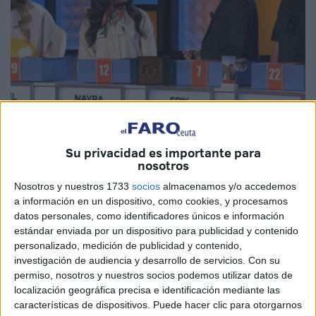
Imágenes: ¡Allá tú!
Su privacidad es importante para
nosotros
Nosotros y nuestros 1733
socios
almacenamos y/o accedemos
a información en un dispositivo, como cookies, y procesamos
Nayra, concursante de
Ceuta
, se ha estrenado en el
datos personales, como identificadores únicos e información
estándar enviada por un dispositivo para publicidad y contenido
programa
‘¡Allá tú!’
de forma fulgurante. Nada más
personalizado, medición de publicidad y contenido,
presentarse con la “L de novata” y explicar a Juanra Bonet
investigación de audiencia y desarrollo de servicios.
Con su
que su habilidad especial era adivinar el horóscopo de las
permiso, nosotros y nuestros socios podemos utilizar datos de
personas, recibió una sorpresa inmediata:
su nombre ya
localización geográfica precisa e identificación mediante las
estaba dentro de un sobre.
características de dispositivos. Puede hacer clic para otorgarnos