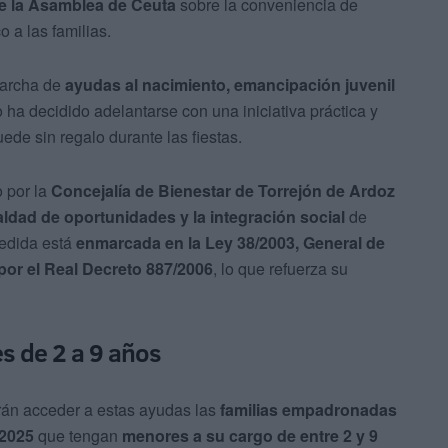
e la Asamblea de Ceuta
sobre la conveniencia de
 a las familias.
marcha de
ayudas al nacimiento, emancipación juvenil
o ha decidido adelantarse con una iniciativa práctica y
ede sin regalo durante las fiestas.
 por la
Concejalía de Bienestar de Torrejón de Ardoz
aldad de oportunidades y la integración social
de
medida está
enmarcada en la Ley 38/2003, General de
or el Real Decreto 887/2006
, lo que refuerza su
s de 2 a 9 años
rán acceder a estas ayudas las
familias empadronadas
 2025
que tengan
menores a su cargo de entre 2 y 9