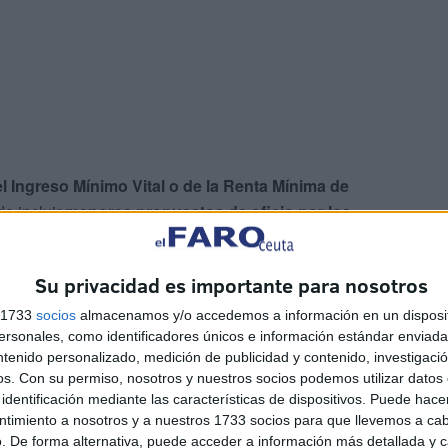
del Ingreso Mínimo Vital o de la Renta Mínima de
de incluir
menores propuestos de oficio por los
s
en casos de vulnerabilidad acreditada.
Su privacidad es importante para nosotros
con ayudas en especie que oscilan entre
15 y 45 euros
uetes en un establecimiento concertado por el
s 1733
socios
almacenamos y/o accedemos a información en un disposit
sonales, como identificadores únicos e información estándar enviada 
ntenido personalizado, medición de publicidad y contenido, investigaci
os.
Con su permiso, nosotros y nuestros socios podemos utilizar datos 
e Reyes
identificación mediante las características de dispositivos. Puede hacer
ntimiento a nosotros y a nuestros 1733 socios para que llevemos a ca
. De forma alternativa, puede acceder a información más detallada y 