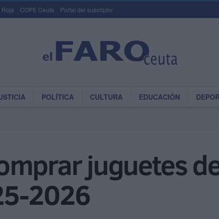
 Roja
COPE Ceuta
Portal del suscriptor
USTICIA
POLÍTICA
CULTURA
EDUCACIÓN
DEPO
mprar juguetes de 
25-2026