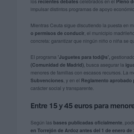
los
recientes debates
celebrados en el
Pleno d
impulsar distintos programas de apoyo económico
Mientras Ceuta sigue discutiendo la puesta en 
o permisos de conducir
, el municipio madrileñ
concreta: garantizar que ningún niño o niña se qu
El programa
'Juguetes para tod@s',
gestionado
(Comunidad de Madrid)
, busca asegurar la
igu
menores de familias con escasos recursos. La 
Subvenciones
, y en el
Reglamento aprobado p
carácter social y transparente.
Entre 15 y 45 euros para menore
Según las
bases publicadas oficialmente
, pod
en Torrejón de Ardoz antes del 1 de enero de