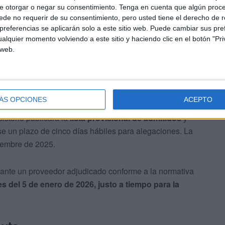
 abierto
del 14 al 21 de noviembre de 2025
, ambos
e otorgar o negar su consentimiento.
Tenga en cuenta que algún proc
ir al Registro Municipal, ubicado en la Avenida Virgen de
de no requerir de su consentimiento, pero usted tiene el derecho de r
referencias se aplicarán solo a este sitio web. Puede cambiar sus pref
alquier momento volviendo a este sitio y haciendo clic en el botón "Pri
 web.
ÁS OPCIONES
ACEPTO
sistorio publicará la
lista provisional de admitidos
y
e un plazo de cinco días hábiles para alegaciones. La
ciembre de 2025.
iante un proveedor adjudicado conforme a la normativa
es del 5 de enero de 2026, justo a tiempo para la