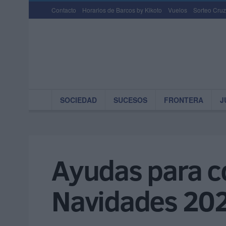
Contacto
Horarios de Barcos by Kikoto
Vuelos
Sorteo Cruz
SOCIEDAD
SUCESOS
FRONTERA
J
Ayudas para co
Navidades 20