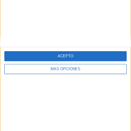
ACEPTO
MÁS OPCIONES
-¿Cómo fue tomar la decisión de mudarse a Holanda
por necesidad justo cuando la música volvía a
llamarla?
-Pues, si te soy sincera, me dejó triste, pero a medida que
pasaban los años en Holanda, empecé a confiar mucho
más en mí y en Dios, y me decía a mí misma que si está