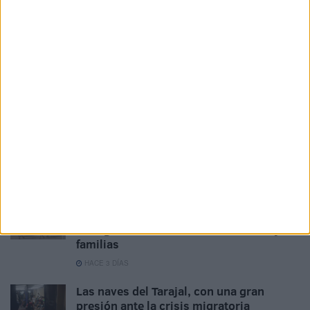
-¿Cómo ve usted misma su historia? Como la de una
oportunidad perdida en la música o como la de una
mujer valiente que hizo lo necesario para salir adelante
sin dejar de cantar…
-Por supuesto, como la de una mujer valiente que hizo lo
necesario para salir adelante, sin nunca dejar de cantar.
Tags:
Arte
Música
Polígonos
Related
Posts
Las naves del Tarajal, días después: la
emergencia continúa entre menores y
familias
HACE 3 DÍAS
Las naves del Tarajal, con una gran
presión ante la crisis migratoria