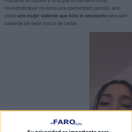
marcaron su camino y la fe que la mantiene firme,
reivindicándose no como una oportunidad perdida, sino
como
una mujer valiente que hizo lo necesario
para salir
adelante sin dejar nunca de cantar.
Su privacidad es importante para