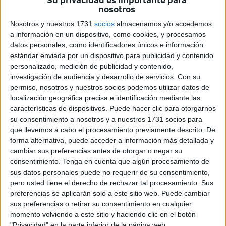
nosotros
Nosotros y nuestros 1731
socios
almacenamos y/o accedemos
a información en un dispositivo, como cookies, y procesamos
datos personales, como identificadores únicos e información
estándar enviada por un dispositivo para publicidad y contenido
personalizado, medición de publicidad y contenido,
investigación de audiencia y desarrollo de servicios.
Con su
-Para empezar, ¿quién es Naryis y qué significa para
permiso, nosotros y nuestros socios podemos utilizar datos de
usted decir que es una ceutí que canta flamenco en
localización geográfica precisa e identificación mediante las
características de dispositivos. Puede hacer clic para otorgarnos
Holanda? ¿Lleva su tierra con orgullo? ¿Se sorprende
su consentimiento a nosotros y a nuestros 1731 socios para
la gente cuando la escucha cantar flamenco y decir
que llevemos a cabo el procesamiento previamente descrito. De
que viene de Ceuta?
forma alternativa, puede acceder a información más detallada y
cambiar sus preferencias antes de otorgar o negar su
-Naryis es una ceutí de religión musulmana, nacida y
consentimiento.
Tenga en cuenta que algún procesamiento de
criada en Ceuta, que vivió en el Polígono Virgen de África.
sus datos personales puede no requerir de su consentimiento,
pero usted tiene el derecho de rechazar tal procesamiento. Sus
Mi pasión por el flamenco fue tan grande que, aun dejando
preferencias se aplicarán solo a este sitio web. Puede cambiar
muchos sueños míos atrás por falta de economía, no
sus preferencias o retirar su consentimiento en cualquier
dejaba de cantar y hacía que el mundo me escuchara, y
momento volviendo a este sitio y haciendo clic en el botón
para eso tenía que recurrir a redes sociales para mostrar
"Privacidad" en la parte inferior de la página web.