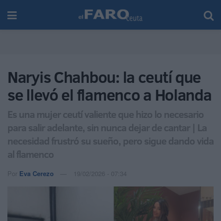
Naryis Chahbou: la ceutí que
se llevó el flamenco a Holanda
Es una mujer ceutí valiente que hizo lo necesario
para salir adelante, sin nunca dejar de cantar | La
necesidad frustró su sueño, pero sigue dando vida
al flamenco
Por
Eva Cerezo
19/02/2026 - 07:34