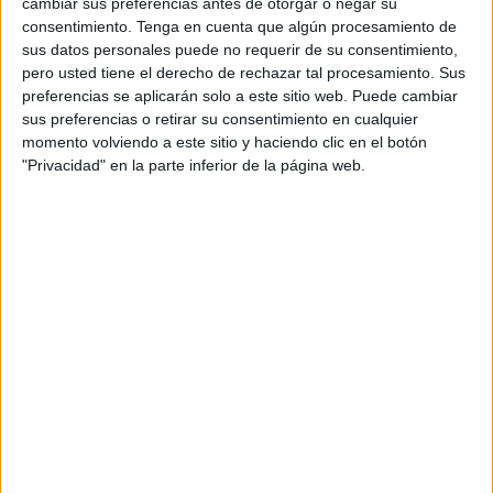
cambiar sus preferencias antes de otorgar o negar su
impidan que estas desgracias personales y materiales
consentimiento.
Tenga en cuenta que algún procesamiento de
ocurran en estas tristes dimensiones.
sus datos personales puede no requerir de su consentimiento,
pero usted tiene el derecho de rechazar tal procesamiento. Sus
La solidaridad de todos los españoles ha sido excepcional
preferencias se aplicarán solo a este sitio web. Puede cambiar
sus preferencias o retirar su consentimiento en cualquier
y, una vez más, mostramos al mundo el verdadero ADN de
momento volviendo a este sitio y haciendo clic en el botón
un pueblo que sabe responder para ayudar de forma
"Privacidad" en la parte inferior de la página web.
altruista. Las televisiones y medios de comunicación de
todo el mundo contemplan asombrados la respuesta
inmediata de ciudadanos dispuestos a arrimar el hombre y
ayudar a sus compatriotas. Una respuesta que nos
muestra la cara más positiva de esta tragedia y, ahora, solo
toca esperar la respuesta de las distintas administraciones.
Esta primera respuesta ha sido ejemplar, pero no debemos
olvidar que después de estos primeros días de
acompañamiento ciudadano llegarán otros muchos más
de angustias y necesidades que, con el paso del tiempo,
se puede ir diluyendo hasta que los afectados se queden