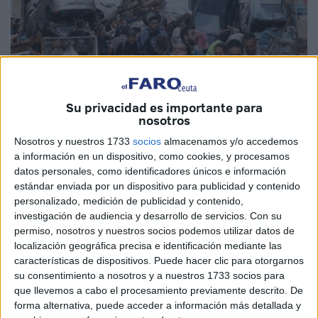
Su privacidad es importante para
nosotros
Nosotros y nuestros 1733
socios
almacenamos y/o accedemos
Imagen de archivo
a información en un dispositivo, como cookies, y procesamos
datos personales, como identificadores únicos e información
estándar enviada por un dispositivo para publicidad y contenido
personalizado, medición de publicidad y contenido,
investigación de audiencia y desarrollo de servicios.
Con su
La DANA que ha azotado a la Comunidad Valenciana es
permiso, nosotros y nuestros socios podemos utilizar datos de
el mayor desastre natural de la historia de España. Un
localización geográfica precisa e identificación mediante las
desastre que nos debe hacer reflexionar sobre la
características de dispositivos. Puede hacer clic para otorgarnos
su consentimiento a nosotros y a nuestros 1733 socios para
imperiosa necesidad de tomarnos el cambio climático
que llevemos a cabo el procesamiento previamente descrito. De
como un fenómeno muy grave que ya está entre nosotros
forma alternativa, puede acceder a información más detallada y
y, por supuesto, la necesidad de marcarnos metas que