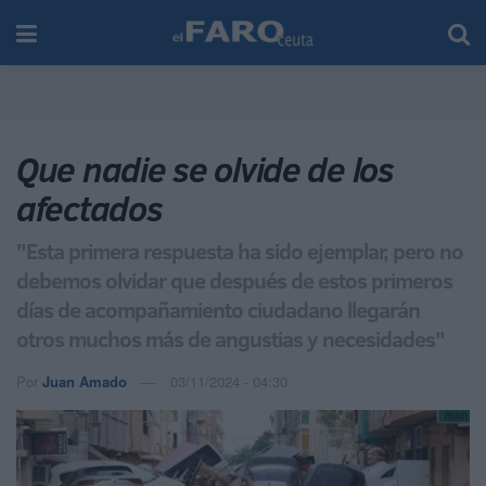
Que nadie se olvide de los
afectados
"Esta primera respuesta ha sido ejemplar, pero no
debemos olvidar que después de estos primeros
días de acompañamiento ciudadano llegarán
otros muchos más de angustias y necesidades"
Por
Juan Amado
03/11/2024 - 04:30