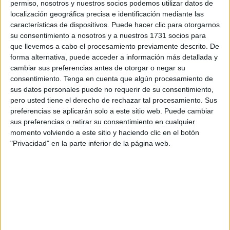
permiso, nosotros y nuestros socios podemos utilizar datos de
De acuerdo con lo manifestado por Feijóo su intención
localización geográfica precisa e identificación mediante las
está dirigida a
“devolver a la nacionalidad su sentido
características de dispositivos. Puede hacer clic para otorgarnos
más elevado”
, refiriéndose a “que sea un mérito, un
su consentimiento a nosotros y a nuestros 1731 socios para
premio al esfuerzo y a la integración real, y no una simple
que llevemos a cabo el procesamiento previamente descrito. De
gestión burocrática”.
forma alternativa, puede acceder a información más detallada y
cambiar sus preferencias antes de otorgar o negar su
El presidente del
Partido Popular
ha desgrana en
consentimiento.
Tenga en cuenta que algún procesamiento de
sus datos personales puede no requerir de su consentimiento,
Barcelona lo que ha definido como
“una reforma
pero usted tiene el derecho de rechazar tal procesamiento. Sus
profunda de la política migratoria”,
refiriéndose al “Plan
preferencias se aplicarán solo a este sitio web. Puede cambiar
Nacional para una Inmigración legal, ordenada y
sus preferencias o retirar su consentimiento en cualquier
mutuamente beneficiosa”.
momento volviendo a este sitio y haciendo clic en el botón
"Privacidad" en la parte inferior de la página web.
Este planteamiento del Partido Popular está
conformado por
10 grandes bloques de medidas en
todos los ámbitos, diseñadas con el firme propósito de
“poner orden donde hoy hay desorden y que supone la
mejor respuesta al desafío migratorio”.