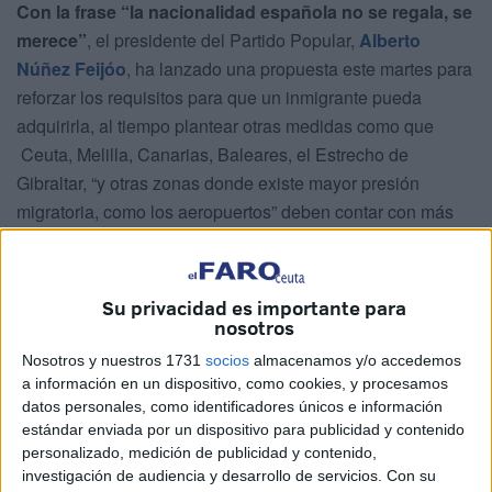
Con la frase “la nacionalidad española no se regala, se
merece”
, el presidente del Partido Popular,
Alberto
Núñez Feijóo
, ha lanzado una propuesta este martes para
reforzar los requisitos para que un inmigrante pueda
adquirirla, al tiempo plantear otras medidas como que
Ceuta, Melilla, Canarias, Baleares, el Estrecho de
Gibraltar, “y otras zonas donde existe mayor presión
migratoria, como los aeropuertos” deben contar con más
agentes.
Durante la presentación del
Plan de Inmigración
en
Su privacidad es importante para
Barcelona, el líder del PP se ha comprometido a “
elevar el
nosotros
nivel de exigencia lingüística, cultural y constitucional
Nosotros y nuestros 1731
socios
almacenamos y/o accedemos
para la adquisición de la nacionalidad española”,
a información en un dispositivo, como cookies, y procesamos
argumentando que ese “es el mejor camino para la
datos personales, como identificadores únicos e información
integración de aquellos que vienen a nuestro país a luchar
estándar enviada por un dispositivo para publicidad y contenido
personalizado, medición de publicidad y contenido,
por el bien común”.
investigación de audiencia y desarrollo de servicios.
Con su