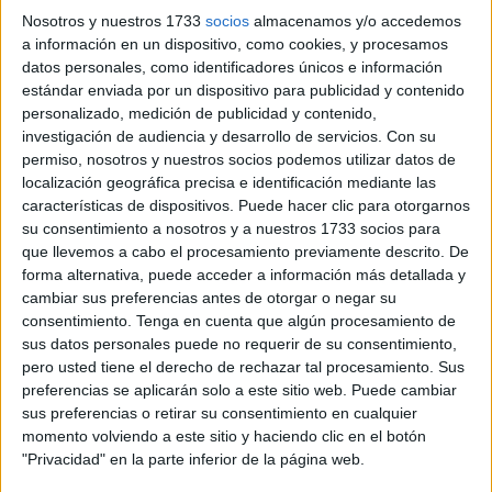
Nosotros y nuestros 1733
socios
almacenamos y/o accedemos
Ese encuentro tendrá lugar la semana próxima,
a información en un dispositivo, como cookies, y procesamos
barajándose que pueda desarrollarse este lunes o el
datos personales, como identificadores únicos e información
jueves, en función de las agendas de los convocados,
estándar enviada por un dispositivo para publicidad y contenido
personalizado, medición de publicidad y contenido,
para acordar la reforma del artículo 35 de
la Ley de
investigación de audiencia y desarrollo de servicios.
Con su
Extranjería.
permiso, nosotros y nuestros socios podemos utilizar datos de
localización geográfica precisa e identificación mediante las
Esta cita se agencia tras las reuniones que ha mantenido
características de dispositivos. Puede hacer clic para otorgarnos
esta semana el ministro en Bruselas y el envío días antes
su consentimiento a nosotros y a nuestros 1733 socios para
de una carta a la presidenta de la Comisión Europea,
que llevemos a cabo el procesamiento previamente descrito. De
forma alternativa, puede acceder a información más detallada y
Ursula Von Der Leyen, para insistir en el apoyo de Europa
cambiar sus preferencias antes de otorgar o negar su
ante el fenómeno migratorio, especialmente en los
consentimiento.
Tenga en cuenta que algún procesamiento de
territorios que son frontera.
sus datos personales puede no requerir de su consentimiento,
pero usted tiene el derecho de rechazar tal procesamiento. Sus
Los presidentes de Canarias, Fernando Clavijo, y de
preferencias se aplicarán solo a este sitio web. Puede cambiar
Ceuta, Juan Jesús Vivas, ya han mostrado su disposición
sus preferencias o retirar su consentimiento en cualquier
a asistir a esa reunión.
momento volviendo a este sitio y haciendo clic en el botón
"Privacidad" en la parte inferior de la página web.
Torres, que preside la Comisión Interministerial de