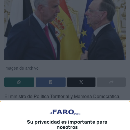
Imagen de archivo
El ministro de Política Territorial y Memoria Democrática,
Ángel Víctor Torres
, ha citado este sábado a los
dirigentes de los gobiernos de Canarias y Ceuta, así como
al PP para abordar en una reunión la necesaria reforma de
Su privacidad es importante para
la
Ley de Extranjería
.
nosotros