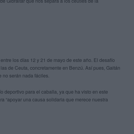
de Gibraltar que nos separa a los ceutíes de la
o entre los días 12 y 21 de mayo de este año. El desafío
n las de Ceuta, concretamente en Benzú. Así pues, Gaitán
e no serán nada fáciles.
o deportivo para el caballa, ya que ha visto en este
ara “apoyar una causa solidaria que merece nuestra