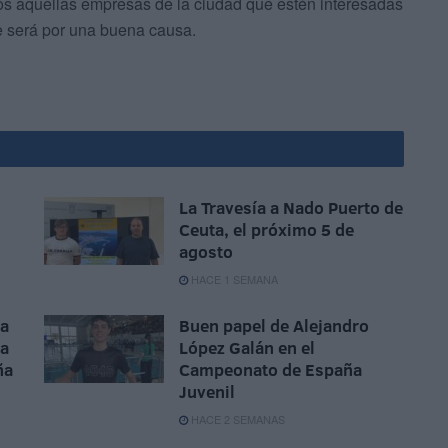
dos aquellas empresas de la ciudad que estén interesadas
e será por una buena causa.
La Travesía a Nado Puerto de
Ceuta, el próximo 5 de
agosto
HACE 1 SEMANA
la
Buen papel de Alejandro
ta
López Galán en el
ña
Campeonato de España
Juvenil
HACE 2 SEMANAS