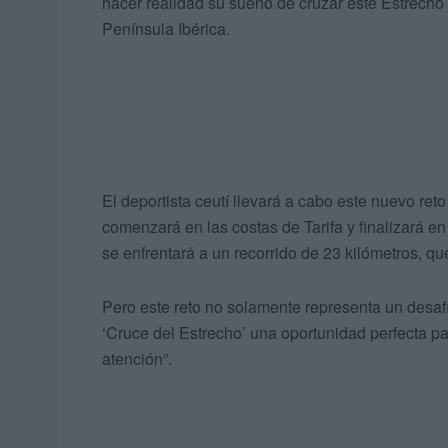
hacer realidad su sueño de cruzar este Estrecho 
Península Ibérica.
El deportista ceutí llevará a cabo este nuevo ret
comenzará en las costas de Tarifa y finalizará e
se enfrentará a un recorrido de 23 kilómetros, qu
Pero este reto no solamente representa un desafí
‘Cruce del Estrecho’ una oportunidad perfecta p
atención”.