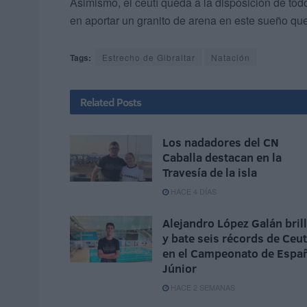
Asimismo, el ceutí queda a la disposición de to
en aportar un granito de arena en este sueño qu
Tags:
Estrecho de Gibraltar
Natación
Related
Posts
Los nadadores del CN
Caballa destacan en la
Travesía de la isla
HACE 4 DÍAS
Alejandro López Galán bril
y bate seis récords de Ceu
en el Campeonato de Espa
Júnior
HACE 2 SEMANAS