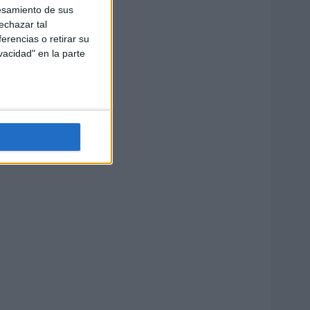
esamiento de sus
echazar tal
erencias o retirar su
vacidad" en la parte