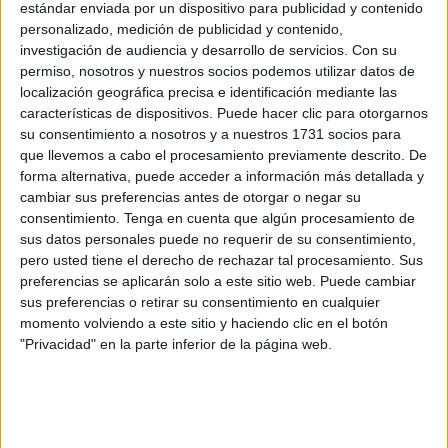
estándar enviada por un dispositivo para publicidad y contenido
personalizado, medición de publicidad y contenido,
investigación de audiencia y desarrollo de servicios.
Con su
permiso, nosotros y nuestros socios podemos utilizar datos de
localización geográfica precisa e identificación mediante las
características de dispositivos. Puede hacer clic para otorgarnos
su consentimiento a nosotros y a nuestros 1731 socios para
que llevemos a cabo el procesamiento previamente descrito. De
forma alternativa, puede acceder a información más detallada y
cambiar sus preferencias antes de otorgar o negar su
consentimiento.
Tenga en cuenta que algún procesamiento de
"Hemos creado esta plataforma en apoyo a un gran
sus datos personales puede no requerir de su consentimiento,
pero usted tiene el derecho de rechazar tal procesamiento. Sus
deportista ceutí que ha llevado a su tierra Ceuta por
preferencias se aplicarán solo a este sitio web. Puede cambiar
bandera internacionalmente. Esta iniciativa pretende hacer
sus preferencias o retirar su consentimiento en cualquier
no solo un reconocimiento, sino también hacer justicia con
momento volviendo a este sitio y haciendo clic en el botón
uno de los deportistas más ilustres que ha dado nuestra
"Privacidad" en la parte inferior de la página web.
ciudad", señala la plataforma en su perfil de Facebook.
Es el primer paso que han dado pero no el único, ya que
en un futuro pretenden recoger firmas en distintos puntos