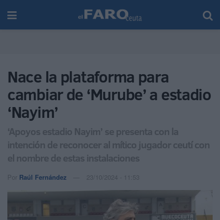
Nace la plataforma para
cambiar de ‘Murube’ a estadio
‘Nayim’
‘Apoyos estadio Nayim’ se presenta con la
intención de reconocer al mítico jugador ceutí con
el nombre de estas instalaciones
Por
Raúl Fernández
23/10/2024 - 11:53