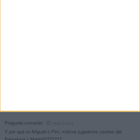
Roberto
comentó:
hace 2 años
A Pirri y a Migueli ni los he visto nunca por Ceuta ni
tampoco hablar de esta ciudad a menudo. Nayim vive aquí
y es un referente del fútbol ceutí.
Cojan las listas de los que se lo merecen y háganlo
por votos
comentó:
hace 2 años
Parece ser que todos los tertulianos coinciden que
está FUERA DE LUGAR DE ESA IMPOSICION al
que se la ocurrido tiene que ser un poco olvidadizo que
no se lo merece por su trayectoria futbolística asin que
lor favor rectifiquen y dejarnos de favores y
compromisos a costa de estos premios.
Pregunta
comentó:
hace 2 años
Y por qué no Migueli o Pirri, míticos jugadores ceutíes del
Barcelona y Madrid???????