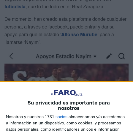
futbolista
, que lo fue todo en el Real Zaragoza.
De momento, han creado esta plataforma donde cualquier
persona, a través de facebook, puede entrar y dar su
apoyo para que el estadio
‘Alfonso Murube’
pase a
llamarse ‘Nayim’.
Su privacidad es importante para
nosotros
Nosotros y nuestros 1731
socios
almacenamos y/o accedemos
a información en un dispositivo, como cookies, y procesamos
datos personales, como identificadores únicos e información