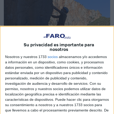
Su privacidad es importante para
nosotros
Nosotros y nuestros 1733
socios
almacenamos y/o accedemos
Imágenes cedidas
a información en un dispositivo, como cookies, y procesamos
datos personales, como identificadores únicos e información
estándar enviada por un dispositivo para publicidad y contenido
personalizado, medición de publicidad y contenido,
investigación de audiencia y desarrollo de servicios.
Con su
El
Club de Escalada Sin Gravedad
surge "desde una
permiso, nosotros y nuestros socios podemos utilizar datos de
mirada profunda hacia la
escalada
como forma de
localización geográfica precisa e identificación mediante las
expresión
y
encuentro
con lo esencial, entendida más
características de dispositivos. Puede hacer clic para otorgarnos
su consentimiento a nosotros y a nuestros 1733 socios para
allá del
esfuerzo físico
: una experiencia de
conexión
que llevemos a cabo el procesamiento previamente descrito. De
íntima
con el entorno, donde cada vía es un diálogo con la