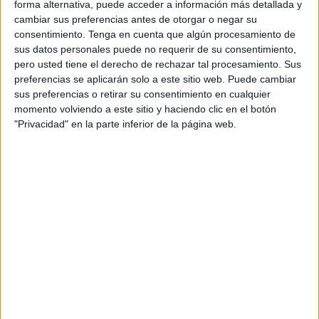
forma alternativa, puede acceder a información más detallada y
roca y cada decisión forma parte del camino".
cambiar sus preferencias antes de otorgar o negar su
consentimiento.
Tenga en cuenta que algún procesamiento de
"La esencia de la
escalada
reside en valores como la
sus datos personales puede no requerir de su consentimiento,
autosuficiencia
, el
compromiso
, la
gestión del riesgo
y
pero usted tiene el derecho de rechazar tal procesamiento. Sus
preferencias se aplicarán solo a este sitio web. Puede cambiar
la
confianza
en el
compañero
, elementos que definen
sus preferencias o retirar su consentimiento en cualquier
una actividad donde la responsabilidad individual y
momento volviendo a este sitio y haciendo clic en el botón
colectiva es fundamental", han indicado en nota de prensa.
"Privacidad" en la parte inferior de la página web.
Los valores de la escalada
A ello se suma "el espíritu de libertad que solo la roca
puede ofrecer: la posibilidad de moverse en un entorno
abierto, en armonía con la
naturaleza
y sus ritmos, donde
el
tiempo
se mide en largos y el objetivo no es solo
alcanzar la
cima
, sino vivir el proceso".
"Escalar
en roca es aceptar la
incertidumbre
, adaptarse
a lo cambiante y encontrar
equilibrio
entre
mente
y