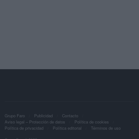
Grupo Faro
Publicidad
Contacto
Aviso legal – Protección de datos
Política de cookies
Política de privacidad
Política editorial
Términos de uso