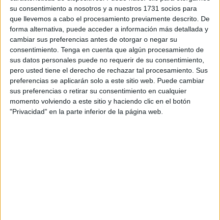
su consentimiento a nosotros y a nuestros 1731 socios para
y mediante el que se pretende hacer cantera.
que llevemos a cabo el procesamiento previamente descrito. De
forma alternativa, puede acceder a información más detallada y
Bajo el título de 'Experimenta Montaña Joven', la
FDMEC
cambiar sus preferencias antes de otorgar o negar su
tiene previsto poner en marcha una serie de actividades
consentimiento.
Tenga en cuenta que algún procesamiento de
con carácter mensual mediante las que se promocionarán
sus datos personales puede no requerir de su consentimiento,
diferentes aspectos de estos deportes.
pero usted tiene el derecho de rechazar tal procesamiento. Sus
preferencias se aplicarán solo a este sitio web. Puede cambiar
sus preferencias o retirar su consentimiento en cualquier
momento volviendo a este sitio y haciendo clic en el botón
"Privacidad" en la parte inferior de la página web.