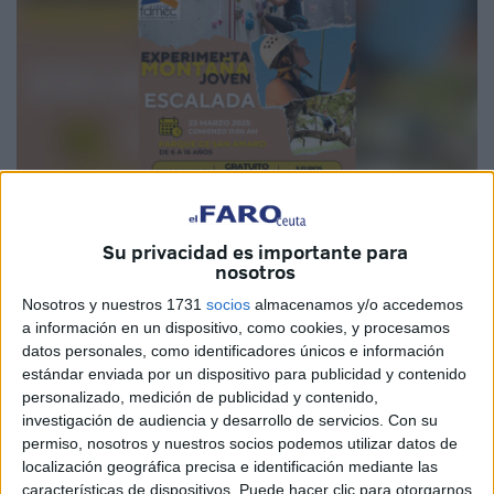
Su privacidad es importante para
nosotros
Imagen cedida
Nosotros y nuestros 1731
socios
almacenamos y/o accedemos
a información en un dispositivo, como cookies, y procesamos
datos personales, como identificadores únicos e información
estándar enviada por un dispositivo para publicidad y contenido
personalizado, medición de publicidad y contenido,
La
Federación de Deportes de Montaña y Escalada de
investigación de audiencia y desarrollo de servicios.
Con su
Ceuta (FDMEC)
sigue avanzando en la promoción de este
permiso, nosotros y nuestros socios podemos utilizar datos de
tipo de
deportes
en la ciudad autónoma de Ceuta a través
localización geográfica precisa e identificación mediante las
de un programa destinado específicamente a los
jóvenes
características de dispositivos. Puede hacer clic para otorgarnos