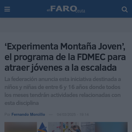
‘Experimenta Montaña Joven’,
el programa de la FDMEC para
atraer jóvenes a la escalada
La federación anuncia esta iniciativa destinada a
niños y niñas de entre 6 y 16 años donde todos
los meses tendrán actividades relacionadas con
esta disciplina
Por
Fernando Morcillo
04/03/2025 - 19:14