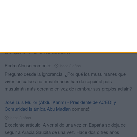
Garcia Perez
comentó:
hace 3 años
El Islam tiene demasiados reinos de taifas en cada país, región
y pueblo del planeta, además mil visiones distintas sobre un
mismo tema, y en cuestiones que ya deberían estar superadas
en el siglo XXI. Despierten señores, ya sabemos los apogeos
de la luna incluso hasta dentro de 1000 años, pero aquí cada
uno quiere llevar la voz cantante.
Pedro Alonso
comentó:
hace 3 años
Pregunto desde la ignorancia: ¿Por qué los musulmanes que
viven en países no musulmanes han de seguir al país
musulmán más cercano en vez de nombrar sus propios adlain?
José Luis Mullor (Abdul Karim) - Presidente de ACEDI y
Comunidad Islámica Abu Madian
comentó:
hace 3 años
Excelente artículo. A ver si de una vez en España se deja de
seguir a Arabia Saudita de una vez. Hace dos o tres años