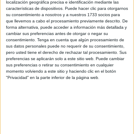
localización geográfica precisa e identificación mediante las
características de dispositivos. Puede hacer clic para otorgarnos
su consentimiento a nosotros y a nuestros 1733 socios para
que llevemos a cabo el procesamiento previamente descrito. De
forma alternativa, puede acceder a información más detallada y
Esta misma exhortación la encontramos en el conocido
cambiar sus preferencias antes de otorgar o negar su
dicho profético recogido por el Imam al Bujari y transmitido
consentimiento.
Tenga en cuenta que algún procesamiento de
sus datos personales puede no requerir de su consentimiento,
por Ibn Umar en el que dice: “Escuché decir al Mensajero
pero usted tiene el derecho de rechazar tal procesamiento. Sus
de Dios, al que Dios le dé Su gracia y paz: Cuando la
preferencias se aplicarán solo a este sitio web. Puede cambiar
veáis ayunad, y cuando la veáis romped el ayuno: y si está
sus preferencias o retirar su consentimiento en cualquier
nublado, estipulad (los días, completando treinta)”. La
momento volviendo a este sitio y haciendo clic en el botón
"Privacidad" en la parte inferior de la página web.
expresión ‘la veáis’ en este dicho profético se refiere a la
luna (hilal) creciente de Ramadán.
Tomando como base tanto este versículo como este dicho
profético, afirmamos que para anunciar la llegada de un
nuevo mes es necesario ver la luna y que si no se ve,
entonces se completan los treinta días del mes.