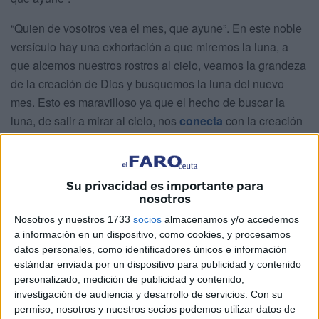
“Quien de vosotros vea el mes, que ayune”. En este noble
versículo hay una exhortación a que miremos la luna, a
que alcemos nuestros rostros al cielo, veamos la grandeza
de la creación de Dios y busquemos la luna del nuevo
mes. Esto es maravilloso ya que el hecho de buscar la
luna, de salir a mirar al cielo, nos
conecta
con la creación
y con Su Creador.
Su privacidad es importante para
nosotros
Nosotros y nuestros 1733
socios
almacenamos y/o accedemos
a información en un dispositivo, como cookies, y procesamos
datos personales, como identificadores únicos e información
estándar enviada por un dispositivo para publicidad y contenido
personalizado, medición de publicidad y contenido,
investigación de audiencia y desarrollo de servicios.
Con su
permiso, nosotros y nuestros socios podemos utilizar datos de