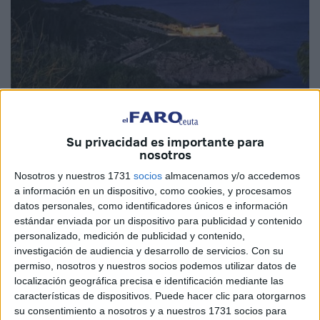
Imagen de archivo
Su privacidad es importante para
nosotros
Nosotros y nuestros 1731
socios
almacenamos y/o accedemos
a información en un dispositivo, como cookies, y procesamos
Para conmemorar la "heroica" defensa del Parque de
datos personales, como identificadores únicos e información
Artillería de Monteleón y los "heroicos" sucesos del
estándar enviada por un dispositivo para publicidad y contenido
personalizado, medición de publicidad y contenido,
Levantamiento del pueblo de Madrid el 2 de Mayo de
investigación de audiencia y desarrollo de servicios.
Con su
1808, el Centro de Historia y Cultura Militar de Ceuta,
permiso, nosotros y nuestros socios podemos utilizar datos de
quiere participar ampliando el horario de
visitas
al
Museo
localización geográfica precisa e identificación mediante las
Histórico
Militar
de Ceuta “El Desnarigado” desde las
características de dispositivos. Puede hacer clic para otorgarnos
21:00 horas hasta las 24:00 horas, el día 2 de mayo.
su consentimiento a nosotros y a nuestros 1731 socios para