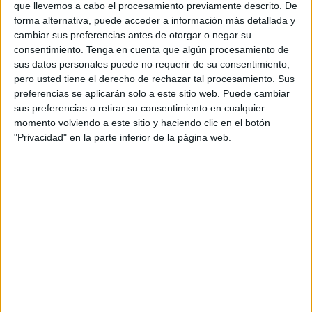
que llevemos a cabo el procesamiento previamente descrito. De
El museo está estructurado en seis salas con un discurso
forma alternativa, puede acceder a información más detallada y
cambiar sus preferencias antes de otorgar o negar su
museográfico basado fundamentalmente en las armas y
consentimiento.
Tenga en cuenta que algún procesamiento de
cuerpos del Ejército de Tierra aunque también se exponen
sus datos personales puede no requerir de su consentimiento,
ciertos fondos en otras zonas tanto interiores como
pero usted tiene el derecho de rechazar tal procesamiento. Sus
exteriores de la Fortaleza.
preferencias se aplicarán solo a este sitio web. Puede cambiar
sus preferencias o retirar su consentimiento en cualquier
"En esta ocasión, queremos resaltar la Sala de Artillería, la
momento volviendo a este sitio y haciendo clic en el botón
"Privacidad" en la parte inferior de la página web.
más grande del Museo y en la que podemos recrearnos,
entre otros fondos, de la Culebrina Portuguesa", explican
fuentes de la Comandancia General de Ceuta
(
Comgeceu
).
A través de todo el conjunto se muestra una "interesante"
parte de la Historia de España, en general, y de Ceuta y
del Protectorado español de Marruecos, en particular.
Se invita a la ciudadanía a visitarnos presencialmente
para, además de ver todos los Fondos que se exponen,