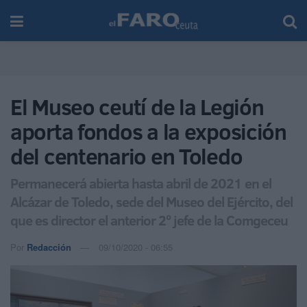
El Museo ceutí de la Legión
aporta fondos a la exposición
del centenario en Toledo
Permanecerá abierta hasta abril de 2021 en el
Alcázar de Toledo, sede del Museo del Ejército, del
que es director el anterior 2º jefe de la Comgeceu
Por
Redacción
09/10/2020 - 06:55