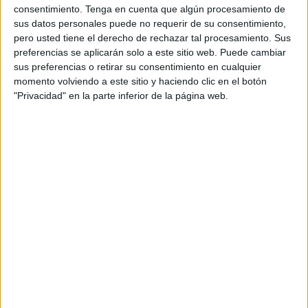
Ceuta, quien ha destacado que la exposición temporal
consentimiento.
Tenga en cuenta que algún procesamiento de
tiene como finalidad “no sólo dar a conocer el glorioso y
sus datos personales puede no requerir de su consentimiento,
pero usted tiene el derecho de rechazar tal procesamiento. Sus
heroico historial del Cuerpo y sus singularidades, sino
preferencias se aplicarán solo a este sitio web. Puede cambiar
mostrar los valores esenciales de la Legión, inculcados
sus preferencias o retirar su consentimiento en cualquier
por su fundador”.
momento volviendo a este sitio y haciendo clic en el botón
"Privacidad" en la parte inferior de la página web.
La muestra consta de más de 200 fondos, algunos propios
y otros de distintas procedencias, incluido nuestro Museo
ceutí de
La Legión
, y que el visitante podrá contemplar en
la sala de exposiciones temporales, así como cuatro
piezas de artillería y cuatro vehículos, que se podrán ver
en la explanada de acceso a los jardines. Completa la
exposición un cronograma que permitirá observar los
acontecimientos más relevantes en la vida de La Legión y
diferentes pantallas, ubicadas a lo largo del recinto, que
mostrarán vídeos con escenas legionarias de todos los
tiempos. También se ha establecido un espacio dedicado
a los más pequeños que incluye un diorama y la