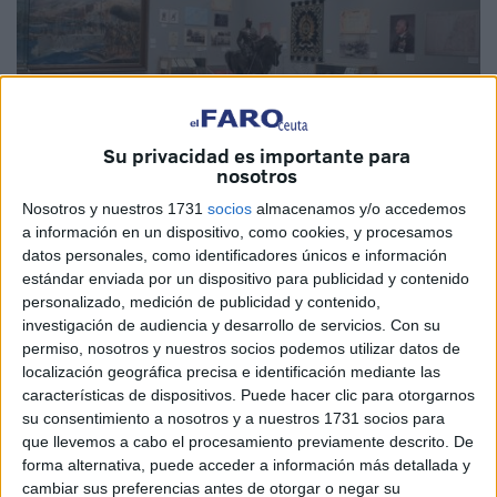
Su privacidad es importante para
nosotros
Nosotros y nuestros 1731
socios
almacenamos y/o accedemos
Cedidas
a información en un dispositivo, como cookies, y procesamos
datos personales, como identificadores únicos e información
estándar enviada por un dispositivo para publicidad y contenido
personalizado, medición de publicidad y contenido,
investigación de audiencia y desarrollo de servicios.
Con su
El pasado día 24 de septiembre, el jefe de Estado Mayor
permiso, nosotros y nuestros socios podemos utilizar datos de
del Ejército de Tierra (JEME), general de Ejército
localización geográfica precisa e identificación mediante las
Francisco J. Varela, inauguró la exposición
'100 años de
características de dispositivos. Puede hacer clic para otorgarnos
La Legión'
en el Museo del Ejército (Toledo),
su consentimiento a nosotros y a nuestros 1731 socios para
que llevemos a cabo el procesamiento previamente descrito. De
acompañado por el director del Museo, general Jesús
forma alternativa, puede acceder a información más detallada y
Arenas, anterior 2º jefe de la
Comandancia General
de
cambiar sus preferencias antes de otorgar o negar su