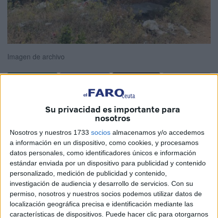
Imagen de archivo
En este artículo voy a dar a conocer uno de los
Su privacidad es importante para
monumentos más importantes de la Ciudad Autónoma de
nosotros
Ceuta: Las Murallas Merinidas.
Nosotros y nuestros 1733
socios
almacenamos y/o accedemos
a información en un dispositivo, como cookies, y procesamos
Tuve la suerte de vivir muchos años en su privilegiado
datos personales, como identificadores únicos e información
entorno pues estas murallas se encuentran junto a las
estándar enviada por un dispositivo para publicidad y contenido
barriadas de Pedro Lamata (mi barrio), Villajovita y Zurrón.
personalizado, medición de publicidad y contenido,
investigación de audiencia y desarrollo de servicios.
Con su
Fueron construidas en el siglo XIV durante la dominación
permiso, nosotros y nuestros socios podemos utilizar datos de
localización geográfica precisa e identificación mediante las
de Ceuta por la Dinastía Merinida formando parte de una
características de dispositivos. Puede hacer clic para otorgarnos