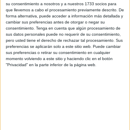
antigua ciudadela llamada Al- Mansura o Afrag de la que
su consentimiento a nosotros y a nuestros 1733 socios para
sólo se conservan en la actualidad unos 500 metros que
que llevemos a cabo el procesamiento previamente descrito. De
forman el monumento de arquitectura meriní mejor
forma alternativa, puede acceder a información más detallada y
cambiar sus preferencias antes de otorgar o negar su
conservado de España.
consentimiento.
Tenga en cuenta que algún procesamiento de
sus datos personales puede no requerir de su consentimiento,
Los motivos que originaron la construcción de esta
pero usted tiene el derecho de rechazar tal procesamiento. Sus
ciudadela pudieron ser varios : control de la ciudad,
preferencias se aplicarán solo a este sitio web. Puede cambiar
garantizar la seguridad del soberano o la de no molestar a
sus preferencias o retirar su consentimiento en cualquier
los ceutíes con la presencia de tropas dentro de la ciudad.
momento volviendo a este sitio y haciendo clic en el botón
"Privacidad" en la parte inferior de la página web.
El Afrag estaba formado por una muralla exterior y otra
interior construida sobre una elevación (la actual barriada
de Zurrón), donde se encontraba la Alcazaba Real; una
sala de justicia; baños, alhóndigas y mezquitas, situando
la aljama con una magnifica mezquita y alminar próxima al
Alcázar Real.
La muralla exterior tenia tres puertas, siendo la mas
importante la de Fez que es la única que se conserva,