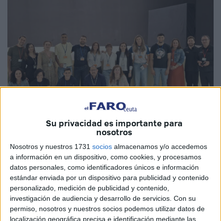
Su privacidad es importante para
nosotros
Imagen cedida
Nosotros y nuestros 1731
socios
almacenamos y/o accedemos
a información en un dispositivo, como cookies, y procesamos
datos personales, como identificadores únicos e información
estándar enviada por un dispositivo para publicidad y contenido
personalizado, medición de publicidad y contenido,
El
Centro Penitenciario de Mendizábal
se convirtió con
investigación de audiencia y desarrollo de servicios.
Con su
motivo del
Día Mundial del Juego Limpio
, instaurado por
permiso, nosotros y nuestros socios podemos utilizar datos de
la Organización de las Naciones Unidas, en el escenario
localización geográfica precisa e identificación mediante las