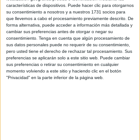
características de dispositivos. Puede hacer clic para otorgarnos
de una jornada de profunda reflexión y superación con los
su consentimiento a nosotros y a nuestros 1731 socios para
presos en Ceuta
.
que llevemos a cabo el procesamiento previamente descrito. De
forma alternativa, puede acceder a información más detallada y
En un entorno donde la rutina y el aislamiento suelen
cambiar sus preferencias antes de otorgar o negar su
imponerse, la visita de
siete destacados atletas ceutíes
consentimiento.
Tenga en cuenta que algún procesamiento de
de diversas disciplinas transformó el espacio penitenciario
sus datos personales puede no requerir de su consentimiento,
pero usted tiene el derecho de rechazar tal procesamiento. Sus
en un
foro de esperanza y aprendizaje mutuo
.
preferencias se aplicarán solo a este sitio web. Puede cambiar
sus preferencias o retirar su consentimiento en cualquier
Más allá del ámbito estrictamente deportivo, el encuentro
momento volviendo a este sitio y haciendo clic en el botón
adquirió una
dimensión humana crucial
debido al
"Privacidad" en la parte inferior de la página web.
contexto en el que se celebró.
Estos deportistas compartieron
sus trayectorias
con la
población interna, utilizando sus propias vivencias para
demostrar que
el deporte
no es solo competición, sino una
poderosa herramienta de
transformación social
, salud y,
sobre todo, de
crecimiento personal
.