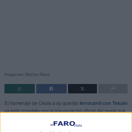
Imágenes: Marina Risco
El homenaje de Ceuta a su querido
ferrocarril con Tetuán
ya está completo con la inauguración oficial del mural que
los alumnos de la
Escuela de Arte
han pintado en la
pared exterior de la sede de Endesa. Se trata del dibujo