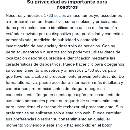
Su privacidad es importante para
ganador del estudiante Alejandro Izquierdo Gallardo, a
nosotros
quien la compañía eléctrica como impulsora del proyecto
Nosotros y nuestros 1733
socios
almacenamos y/o accedemos
ha obsequiado en un acto en el que también se ha
a información en un dispositivo, como cookies, y procesamos
recordado que la apertura del nuevo espacio cultural de la
datos personales, como identificadores únicos e información
Fundación Premio Convivencia
en la antigua estación
estándar enviada por un dispositivo para publicidad y contenido
de trenes está ultimándose.
personalizado, medición de publicidad y contenido,
investigación de audiencia y desarrollo de servicios.
Con su
Endesa ha ‘descubierto’
el mural ya terminado hace
permiso, nosotros y nuestros socios podemos utilizar datos de
unas semanas
con el diseño de Alejandro Izquierdo
localización geográfica precisa e identificación mediante las
características de dispositivos. Puede hacer clic para otorgarnos
Gallardo, que se decantó por un estilo muy pop inspirado
su consentimiento a nosotros y a nuestros 1733 socios para
en las viñetas de Tintín para este homenaje al ferrocarril
que llevemos a cabo el procesamiento previamente descrito. De
que fue elegido entre las 40 propuestas que se
forma alternativa, puede acceder a información más detallada y
presentaron al certamen. El ganador junto a compañeros y
cambiar sus preferencias antes de otorgar o negar su
consentimiento.
Tenga en cuenta que algún procesamiento de
profesores de la Escuela se han encargado de pintar la
sus datos personales puede no requerir de su consentimiento,
pared que decora el exterior de la central de la compañía
pero usted tiene el derecho de rechazar tal procesamiento. Sus
eléctrica.
preferencias se aplicarán solo a este sitio web. Puede cambiar
sus preferencias o retirar su consentimiento en cualquier
momento volviendo a este sitio y haciendo clic en el botón