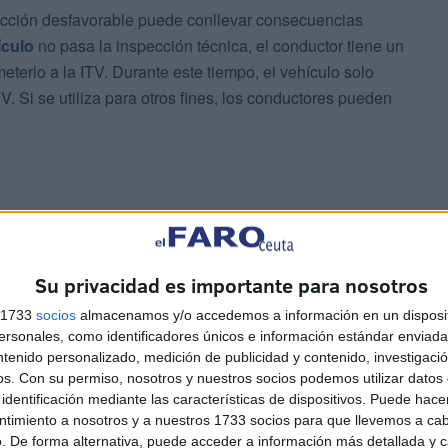
pección desfavorable puede conllevar consecuencias
ículo
no pasa la inspección técnica, el conductor tiene un
terlo a la ITV. Durante este tiempo, el vehículo solo
ITV. Si se utiliza para otros fines, los conductores pueden
Su privacidad es importante para nosotros
decir, cuando el vehículo no cumple con los requisitos
s 1733
socios
almacenamos y/o accedemos a información en un disposit
che queda inmovilizado. En este caso, la
DGT
puede
sonales, como identificadores únicos e información estándar enviada 
rá trasladado en grúa. Además, si la ITV caduca y no se
ntenido personalizado, medición de publicidad y contenido, investigaci
u revisión, se pueden imponer sanciones que van desde
os.
Con su permiso, nosotros y nuestros socios podemos utilizar datos 
e la gravedad de la infracción.
identificación mediante las características de dispositivos. Puede hacer
ntimiento a nosotros y a nuestros 1733 socios para que llevemos a ca
. De forma alternativa, puede acceder a información más detallada y 