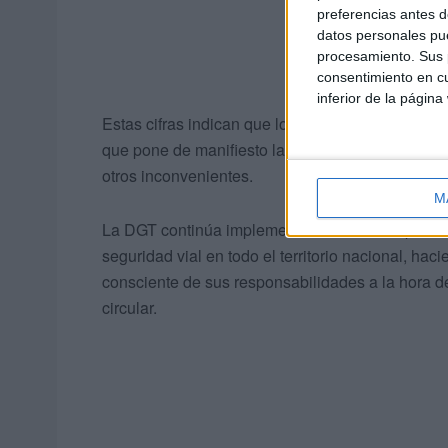
preferencias antes d
datos personales pue
procesamiento. Sus p
consentimiento en cu
inferior de la página
Estas cifras indican que los conductores de Ceut
que pone de manifiesto la importancia de cumplir
otros inconvenientes.
M
La DGT continúa implementando medidas para redu
seguridad vial en todo el territorio nacional, h
consciente de sus responsabilidades a la hora 
circular.