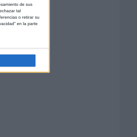
esamiento de sus
echazar tal
erencias o retirar su
vacidad" en la parte