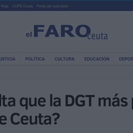
 Roja
COPE Ceuta
Portal del suscriptor
USTICIA
POLÍTICA
CULTURA
EDUCACIÓN
DEPO
lta que la DGT más 
e Ceuta?