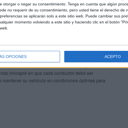
e otorgar o negar su consentimiento.
Tenga en cuenta que algún proc
de no requerir de su consentimiento, pero usted tiene el derecho de r
referencias se aplicarán solo a este sitio web. Puede cambiar sus pref
alquier momento volviendo a este sitio y haciendo clic en el botón "Pri
 web.
a están siendo más vigilados en relación con la ITV, lo
 con este requisito para evitar sanciones económicas y
ÁS OPCIONES
ACEPTO
cir las infracciones en las carreteras y garantizar la
aciendo hincapié en que cada conductor debe ser
de mantener su vehículo en condiciones óptimas para