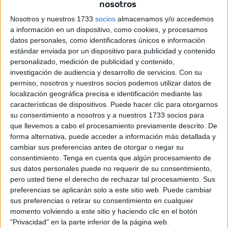
nosotros
infracciones leves
recogidas en los artículos 48.4.2 y
48.4.8 de dicho reglamento.
Nosotros y nuestros 1733
socios
almacenamos y/o accedemos
a información en un dispositivo, como cookies, y procesamos
El procedimiento se inició el pasado 31 de julio de 2025
datos personales, como identificadores únicos e información
estándar enviada por un dispositivo para publicidad y contenido
mediante decreto, una vez detectadas conductas
personalizado, medición de publicidad y contenido,
contrarias a la normativa sobre bienestar animal.
investigación de audiencia y desarrollo de servicios.
Con su
permiso, nosotros y nuestros socios podemos utilizar datos de
El perro causa incomodidades a
localización geográfica precisa e identificación mediante las
características de dispositivos. Puede hacer clic para otorgarnos
otras personas o animales
su consentimiento a nosotros y a nuestros 1733 socios para
que llevemos a cabo el procesamiento previamente descrito. De
Según detalla el texto del BOE, la ceutí titular del animal
forma alternativa, puede acceder a información más detallada y
cambiar sus preferencias antes de otorgar o negar su
fue
acusada de permitir que su perro causara
consentimiento.
Tenga en cuenta que algún procesamiento de
molestias o incomodidades a otras personas o
sus datos personales puede no requerir de su consentimiento,
animales
y de
mantener al animal en un lugar donde
pero usted tiene el derecho de rechazar tal procesamiento. Sus
ocasionaba molestias
evidentes a los
vecinos
.
preferencias se aplicarán solo a este sitio web. Puede cambiar
sus preferencias o retirar su consentimiento en cualquier
Ambas conductas están tipificadas como infracciones
momento volviendo a este sitio y haciendo clic en el botón
leves dentro del reglamento aprobado por la Ciudad
"Privacidad" en la parte inferior de la página web.