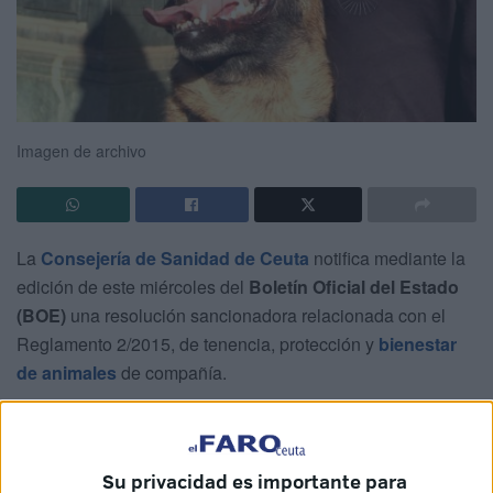
Imagen de archivo
La
Consejería de Sanidad de Ceuta
notifica mediante la
edición de este miércoles del
Boletín Oficial del Estado
(BOE)
una resolución sancionadora relacionada con el
Reglamento 2/2015, de tenencia, protección y
bienestar
de animales
de compañía.
El expediente, fechado el 29 de septiembre de 2025,
impone
una multa de 96 euros a la propietaria de un
perro
identificado con microchip por la comisión de
dos
Su privacidad es importante para