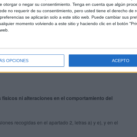
e otorgar o negar su consentimiento.
Tenga en cuenta que algún proc
de no requerir de su consentimiento, pero usted tiene el derecho de r
ervancia de prohibiciones u obligaciones establecidas
referencias se aplicarán solo a este sitio web. Puede cambiar sus pref
alquier momento volviendo a este sitio y haciendo clic en el botón "Pri
 web.
nfracción leve como toda conducta, por acción u omisión,
 obligaciones establecidas legalmente.
ÁS OPCIONES
ACEPTO
físicos ni alteraciones en el comportamiento del
nes recogidas en el apartado 2, letras a) y e), y en el