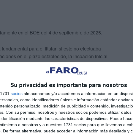
viamente en el BOE del 4 de septiembre de 2025.
fundamental para el titular: si este no efectuaba
iones en el plazo establecido, la incoación inicial
esta de resolución.
inistración constató que
no se habían presentado
Su privacidad es importante para nosotros
e pudieran desvirtuar los hechos objeto de sanción.
s 1731
socios
almacenamos y/o accedemos a información en un disposit
sonales, como identificadores únicos e información estándar enviada 
nsable, se procedió a
continuar con la tramitación
del
ntenido personalizado, medición de publicidad y contenido, investigaci
nal.
os.
Con su permiso, nosotros y nuestros socios podemos utilizar datos 
identificación mediante las características de dispositivos. Puede hacer
ntimiento a nosotros y a nuestros 1731 socios para que llevemos a ca
. De forma alternativa, puede acceder a información más detallada y 