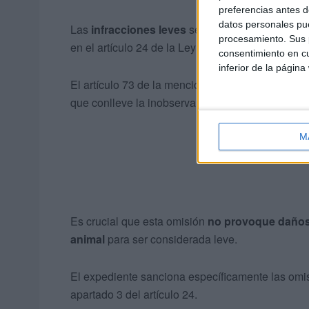
preferencias antes d
datos personales pue
Las
infracciones leves
se sustentan en la inobs
procesamiento. Sus p
en el artículo 24 de la Ley 7/2023.
consentimiento en cu
inferior de la página
El artículo 73 de la mencionada ley define una i
que conlleve la inobservancia de los cuidados u
M
Es crucial que esta omisión
no provoque daños 
animal
para ser considerada leve.
El expediente sanciona específicamente las omisio
apartado 3 del artículo 24.