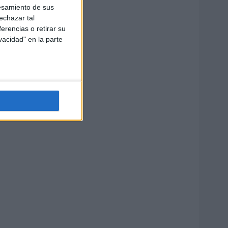
esamiento de sus
echazar tal
erencias o retirar su
vacidad" en la parte