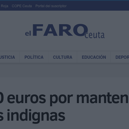
 Roja
COPE Ceuta
Portal del suscriptor
USTICIA
POLÍTICA
CULTURA
EDUCACIÓN
DEPO
0 euros por mantene
s indignas