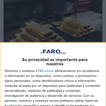
Su privacidad es importante para
Foto: Hespress
nosotros
Nosotros y nuestros 1731
socios
almacenamos y/o accedemos
a información en un dispositivo, como cookies, y procesamos
datos personales, como identificadores únicos e información
estándar enviada por un dispositivo para publicidad y contenido
Los servicios centrales de la Administración de Aduanas e
personalizado, medición de publicidad y contenido,
Impuestos Indirectos de Marruecos han intensificado sus
investigación de audiencia y desarrollo de servicios.
Con su
controles contra redes internacionales que utilizan a
permiso, nosotros y nuestros socios podemos utilizar datos de
localización geográfica precisa e identificación mediante las