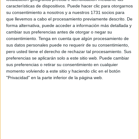
mujeres para
introducir grandes cantidades de oro
en el
características de dispositivos. Puede hacer clic para otorgarnos
país a través de distintos puntos fronterizos, principalmente
su consentimiento a nosotros y a nuestros 1731 socios para
aeropuertos.
que llevemos a cabo el procesamiento previamente descrito. De
forma alternativa, puede acceder a información más detallada y
Según revelaron fuentes consultadas por
Hespress
, se
cambiar sus preferencias antes de otorgar o negar su
está empleando avanzado equipamiento informático para
consentimiento.
Tenga en cuenta que algún procesamiento de
redirigir los sistemas de selección hacia la detección de
sus datos personales puede no requerir de su consentimiento,
pero usted tiene el derecho de rechazar tal procesamiento. Sus
estas actividades.
preferencias se aplicarán solo a este sitio web. Puede cambiar
sus preferencias o retirar su consentimiento en cualquier
Las autoridades han reforzado la coordinación con los
momento volviendo a este sitio y haciendo clic en el botón
equipos de control en aeropuertos y puertos, con especial
"Privacidad" en la parte inferior de la página web.
vigilancia sobre pasajeros que llegan de destinos
concretos.
La atención se centra en mujeres
, tanto
extranjeras como marroquíes, después de recibir
información precisa sobre una mafia turca que recurre a
ellas para transportar oro oculto en su equipaje.
El seguimiento a una sospechosa