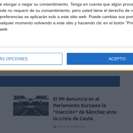
e otorgar o negar su consentimiento.
Tenga en cuenta que algún proc
de no requerir de su consentimiento, pero usted tiene el derecho de r
referencias se aplicarán solo a este sitio web. Puede cambiar sus pref
alquier momento volviendo a este sitio y haciendo clic en el botón "Pri
 web.
 todo lo que rodea esta auténtica tragedia. No se hace,
Lo justo, un minuto.
ÁS OPCIONES
ACEPTO
e
El PP denuncia en el
Parlamento Europeo la
"inacción" de Sánchez ante
la crisis de Ceuta
HACE 23 MINUTOS