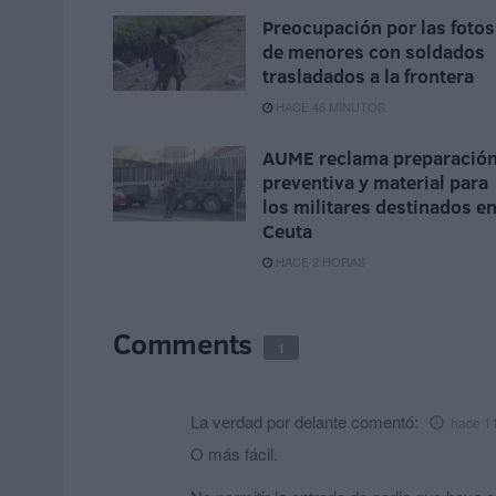
Preocupación por las fotos
de menores con soldados
trasladados a la frontera
HACE 46 MINUTOS
AUME reclama preparació
preventiva y material para
los militares destinados e
Ceuta
HACE 2 HORAS
Comments
1
La verdad por delante
comentó:
hace 1
O más fácil.