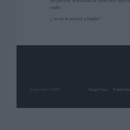
No permitir la entrada de nadie que haya en
nadie.
¿ no se le ocurrió a Nadie?
Grupo Faro
Publicida
Grupo Faro © 2023