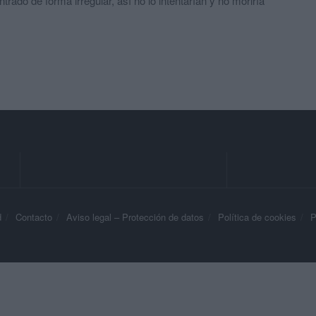
trado de forma irregular, así no lo intentarían y no moriría
d
Contacto
Aviso legal – Protección de datos
Política de cookies
P