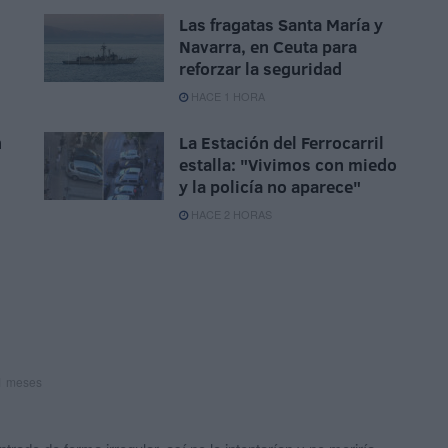
Las fragatas Santa María y
Navarra, en Ceuta para
reforzar la seguridad
HACE 1 HORA
n
La Estación del Ferrocarril
estalla: "Vivimos con miedo
n
y la policía no aparece"
HACE 2 HORAS
1 meses