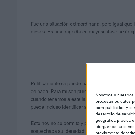
Fue una situación extraordinaria, pero igual que
meses. Es una tragedia en mayúsculas que rompe
Políticamente se puede hacer mucho más. Los mi
de nada. Para mí son puro postureo, no hay más. 
Nosotros y nuestro
cuando tenemos a este lado un fallecido, al otr
procesamos datos per
pueda incluso identificar a su hijo.
para publicidad y co
desarrollo de servici
geográfica precisa e 
Esto hoy no se permite y por eso mismo han teni
otorgarnos su conse
sospechaba su identidad, pero nunca pudo corro
previamente descrito