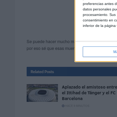
preferencias antes d
datos personales pue
procesamiento. Sus p
consentimiento en cu
inferior de la página
Se puede hacer mucho más para dotar de dignidad
por eso sé que esas muertes importan lo mínimo. 
M
Related
Posts
Aplazado el amistoso entr
el Ittihad de Tánger y el FC
Barcelona
HACE 9 MINUTOS