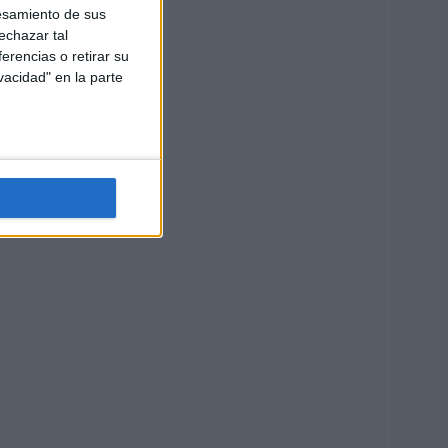
esamiento de sus
echazar tal
erencias o retirar su
vacidad" en la parte