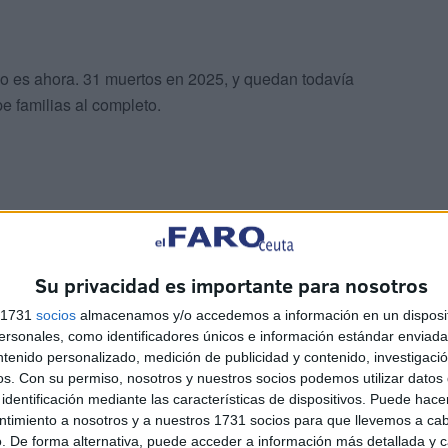
 lo es ahora. 31 muertos en 2025, y quedan todavía
 familias al completo.
nutos de silencio o los mensajes en Facebook no sirven
Su privacidad es importante para nosotros
Sí que sirven las gestiones políticas para permitir que
s 1731
socios
almacenamos y/o accedemos a información en un disposit
o una madre pueda hacerse las pruebas con rapidez y
sonales, como identificadores únicos e información estándar enviada 
ntenido personalizado, medición de publicidad y contenido, investigaci
os.
Con su permiso, nosotros y nuestros socios podemos utilizar datos 
identificación mediante las características de dispositivos. Puede hacer
do que ser enterrados en Ceuta jóvenes de los que se
ntimiento a nosotros y a nuestros 1731 socios para que llevemos a ca
borarse por esas trabas.
. De forma alternativa, puede acceder a información más detallada y 