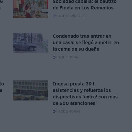
 6
Sociedad caballa: el bautizo
a
de Fidela en Los Remedios
HACE 53 MINUTOS
Condenado tras entrar en
una casa: se llegó a meter en
la cama de su dueña
n
HACE 1 HORA
to
Ingesa presta 391
la
asistencias y refuerza los
dispositivos 'extra' con más
de 500 atenciones
HACE 2 HORAS