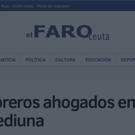
 Roja
COPE Ceuta
Portal del suscriptor
USTICIA
POLÍTICA
CULTURA
EDUCACIÓN
DEPO
reros ahogados en
ediuna