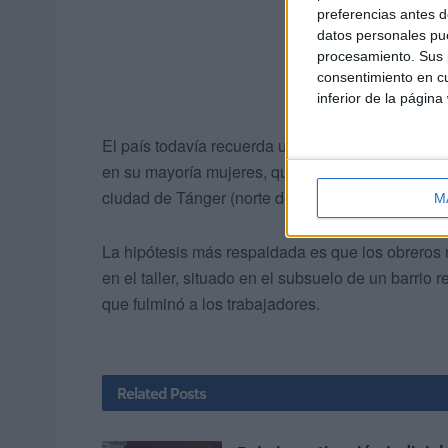
preferencias antes d
datos personales pue
procesamiento. Sus p
consentimiento en cu
inferior de la página
El país todavía recuerda uno de sus peores accid
en su mayoría mujeres, que trabajaban en un tall
ciudad de Tánger (norte del país).
M
La hipótesis más respaldada es que los obreros 
en el taller, situado en el subsuelo de un barrio 
que fulminó a los trabajadores.
Related
Posts