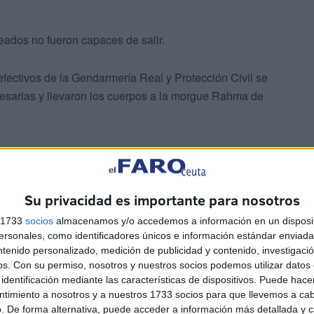
eados no fueron capaces de salir.
 efectivos de la Gendarmería Real y Protección Civil se
cesarias y llevaron los cuerpos a la morgue Rahma de
Su privacidad es importante para nosotros
s 1733
socios
almacenamos y/o accedemos a información en un disposit
estigación bajo la supervisión de la fiscalía competente
sonales, como identificadores únicos e información estándar enviada 
ntenido personalizado, medición de publicidad y contenido, investigaci
 sucedido este lamentable incidente.
os.
Con su permiso, nosotros y nuestros socios podemos utilizar datos 
identificación mediante las características de dispositivos. Puede hacer
ntimiento a nosotros y a nuestros 1733 socios para que llevemos a ca
. De forma alternativa, puede acceder a información más detallada y 