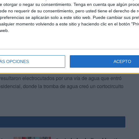
e otorgar o negar su consentimiento.
Tenga en cuenta que algún proc
de no requerir de su consentimiento, pero usted tiene el derecho de r
referencias se aplicarán solo a este sitio web. Puede cambiar sus pref
alquier momento volviendo a este sitio y haciendo clic en el botón "Pri
 web.
entes laborales que costó en 2021 la vida a 25 obreros,
er de confección clandestino situado en un sótano de la
ÁS OPCIONES
ACEPTO
resultaron electrocutados por una vía de agua que entró
residencial, donde la tromba de agua creó un cortocircuito