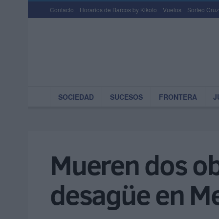
Contacto
Horarios de Barcos by Kikoto
Vuelos
Sorteo Cruz
SOCIEDAD
SUCESOS
FRONTERA
J
Mueren dos ob
desagüe en M