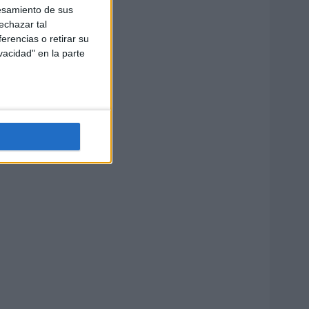
esamiento de sus
echazar tal
erencias o retirar su
vacidad" en la parte