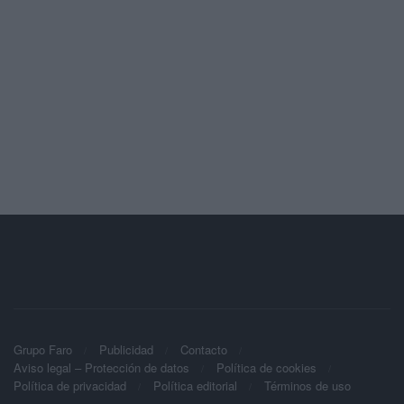
Grupo Faro
Publicidad
Contacto
Aviso legal – Protección de datos
Política de cookies
Política de privacidad
Política editorial
Términos de uso