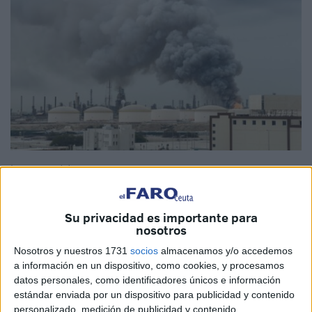
Imagen cedida
Su privacidad es importante para
nosotros
Un
contratista civil marroquí
que prestaba servicio en las
Nosotros y nuestros 1731
socios
almacenamos y/o accedemos
Fuerzas Armadas de los Emiratos Árabes Unidos
a información en un dispositivo, como cookies, y procesamos
(EAU)
falleció durante una misión rutinaria en
Baréin
,
datos personales, como identificadores únicos e información
como consecuencia de un
ataque iraní con misiles
,
estándar enviada por un dispositivo para publicidad y contenido
según informó el Ministerio de Defensa emiratí.
personalizado, medición de publicidad y contenido,