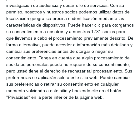
investigación de audiencia y desarrollo de servicios.
Con su
El mismo comunicado señaló que
cinco miembros del
permiso, nosotros y nuestros socios podemos utilizar datos de
localización geográfica precisa e identificación mediante las
Ministerio de Defensa de los EAU resultaron heridos
características de dispositivos. Puede hacer clic para otorgarnos
en el incidente. El ataque forma parte de una serie de
su consentimiento a nosotros y a nuestros 1731 socios para
ofensivas iraníes dirigidas a países de Oriente Medio que
que llevemos a cabo el procesamiento previamente descrito. De
albergan
bases militares estadounidenses
y comparten
forma alternativa, puede acceder a información más detallada y
cambiar sus preferencias antes de otorgar o negar su
intereses con Estados Unidos e Israel.
consentimiento.
Tenga en cuenta que algún procesamiento de
sus datos personales puede no requerir de su consentimiento,
Desde el
28 de febrero
, tras la ofensiva lanzada por
pero usted tiene el derecho de rechazar tal procesamiento. Sus
Estados Unidos e Israel contra Irán, naciones como
Arabia
preferencias se aplicarán solo a este sitio web. Puede cambiar
Saudí, Emiratos Árabes Unidos, Baréin y Kuwait
han
sus preferencias o retirar su consentimiento en cualquier
registrado ataques similares, evidenciando la creciente
momento volviendo a este sitio y haciendo clic en el botón
tensión en la región.
"Privacidad" en la parte inferior de la página web.
El Ministerio de Defensa de los EAU calificó el ataque
como
“descarado”
y reafirmó la necesidad de mantener
la seguridad de su personal desplegado en zonas de
riesgo.