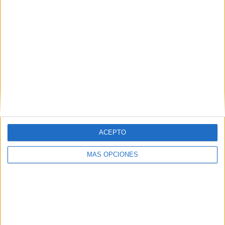
ACEPTO
MÁS OPCIONES
Los casos que están al margen de lo legal
Todas las prestaciones en el hogar deberían estar
regularizadas a través de Extranjería. Pero los casos son
los menos. Y lo más grave es que al ser un trabajo sobre el