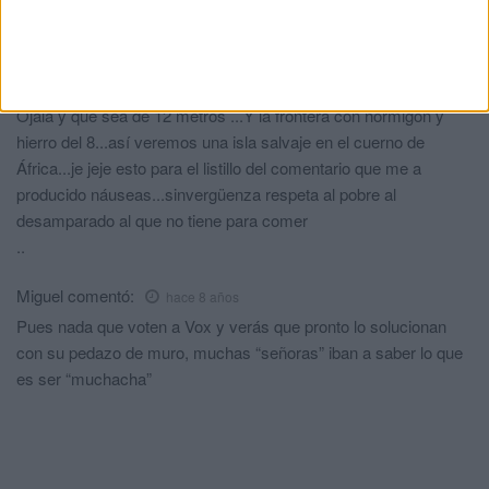
Comments
2
Tetuani
comentó:
hace 8 años
Ojalá y que sea de 12 metros ...Y la frontera con hormigón y
hierro del 8...así veremos una isla salvaje en el cuerno de
África...je jeje esto para el listillo del comentario que me a
producido náuseas...sinvergüenza respeta al pobre al
desamparado al que no tiene para comer
..
Miguel
comentó:
hace 8 años
Pues nada que voten a Vox y verás que pronto lo solucionan
con su pedazo de muro, muchas “señoras” iban a saber lo que
es ser “muchacha”