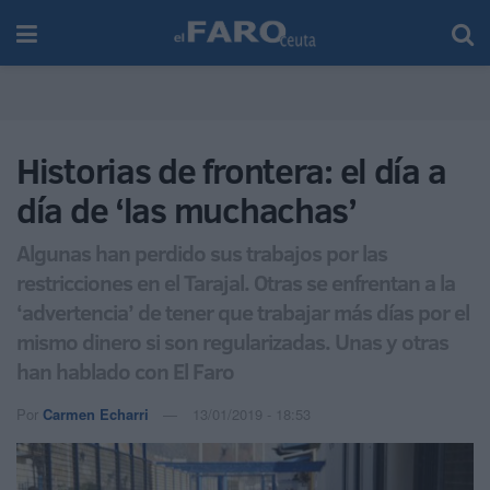
Historias de frontera: el día a
día de ‘las muchachas’
Algunas han perdido sus trabajos por las
restricciones en el Tarajal. Otras se enfrentan a la
‘advertencia’ de tener que trabajar más días por el
mismo dinero si son regularizadas. Unas y otras
han hablado con El Faro
Por
Carmen Echarri
13/01/2019 - 18:53