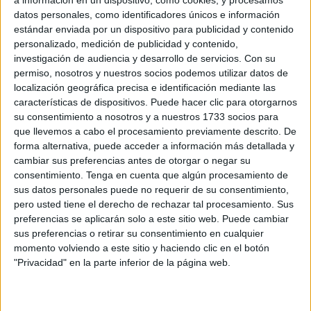
a información en un dispositivo, como cookies, y procesamos
pero El Faro se ha dedicado en las últimas semanas a
datos personales, como identificadores únicos e información
hablar con las encuadradas en el término de ‘muchachas’
estándar enviada por un dispositivo para publicidad y contenido
personalizado, medición de publicidad y contenido,
para conocer de primera mano no sólo las circunstancias
investigación de audiencia y desarrollo de servicios.
Con su
en las que trabajan sino también cuál va a ser su futuro
permiso, nosotros y nuestros socios podemos utilizar datos de
inmediato en ese proceso de regularización anunciado.
localización geográfica precisa e identificación mediante las
características de dispositivos. Puede hacer clic para otorgarnos
Amina. Tiene 32 años. Aparenta bastantes más. Trabaja
su consentimiento a nosotros y a nuestros 1733 socios para
desde hace cinco en una vivienda del extrarradio. Tres
que llevemos a cabo el procesamiento previamente descrito. De
forma alternativa, puede acceder a información más detallada y
días por semana: 120 euros, “que no incluye el autobús”,
cambiar sus preferencias antes de otorgar o negar su
explica. Amina estaba ilusionada con que ‘su señora’ le
consentimiento.
Tenga en cuenta que algún procesamiento de
iba a hacer los papeles. Pero la historia tenía truco. Esos
sus datos personales puede no requerir de su consentimiento,
papeles llegarán “pero me ha dicho que es mucho dinero”,
pero usted tiene el derecho de rechazar tal procesamiento. Sus
preferencias se aplicarán solo a este sitio web. Puede cambiar
explica. Si se los hace, como anima la Delegación, Amina
sus preferencias o retirar su consentimiento en cualquier
tendrá que venir de lunes a sábado a trabajar por ese
momento volviendo a este sitio y haciendo clic en el botón
mismo dinero: 120 euros. Es el ofrecimiento que se le ha
"Privacidad" en la parte inferior de la página web.
hecho para que ‘sufrague’ el coste de un papeleo que
dotaría de legalidad lo que ahora no es. Amina tiene tres