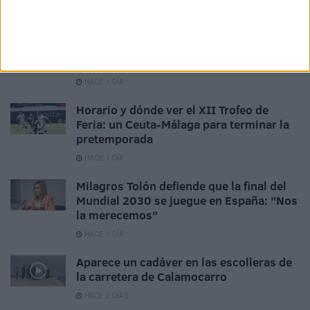
Tánger y el FC Barcelona
HACE 22 HORAS
El Ceuta, a la espera de José Ángel
Jurado del Dépor
HACE 1 DÍA
Horario y dónde ver el XII Trofeo de
Feria: un Ceuta-Málaga para terminar la
pretemporada
HACE 1 DÍA
Milagros Tolón defiende que la final del
Mundial 2030 se juegue en España: "Nos
la merecemos"
HACE 1 DÍA
Aparece un cadáver en las escolleras de
la carretera de Calamocarro
HACE 2 DÍAS