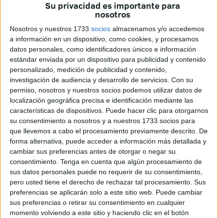
Su privacidad es importante para
nosotros
Nosotros y nuestros 1733
socios
almacenamos y/o accedemos
a información en un dispositivo, como cookies, y procesamos
datos personales, como identificadores únicos e información
Además de en esta entidad tan reconocida en la ciudad,
estándar enviada por un dispositivo para publicidad y contenido
de la que han salido grandes
piragüistas
, Moya también
personalizado, medición de publicidad y contenido,
investigación de audiencia y desarrollo de servicios.
Con su
ha formado parte de otros clubes: “estuve también en
permiso, nosotros y nuestros socios podemos utilizar datos de
Ceuta con Luís Castillo. También estuve fichado por el
localización geográfica precisa e identificación mediante las
Sevillano, con el Círculo Mercantil”.
características de dispositivos. Puede hacer clic para otorgarnos
su consentimiento a nosotros y a nuestros 1733 socios para
Sus comienzos en este deporte son recuerdos
que llevemos a cabo el procesamiento previamente descrito. De
maravillosos para el cabo de Bomberos, quien señalaba
forma alternativa, puede acceder a información más detallada y
que en los primeros entrenamientos “íbamos a la playa” y
cambiar sus preferencias antes de otorgar o negar su
consentimiento.
Tenga en cuenta que algún procesamiento de
que, poco a poco, fue notando como esta modalidad
sus datos personales puede no requerir de su consentimiento,
deportiva “se me iba metiendo por las venas”.
pero usted tiene el derecho de rechazar tal procesamiento. Sus
preferencias se aplicarán solo a este sitio web. Puede cambiar
Durante prácticamente toda su vida, Moya siempre ha
sus preferencias o retirar su consentimiento en cualquier
estado vinculado al deporte, “cuando entré de bombero
momento volviendo a este sitio y haciendo clic en el botón