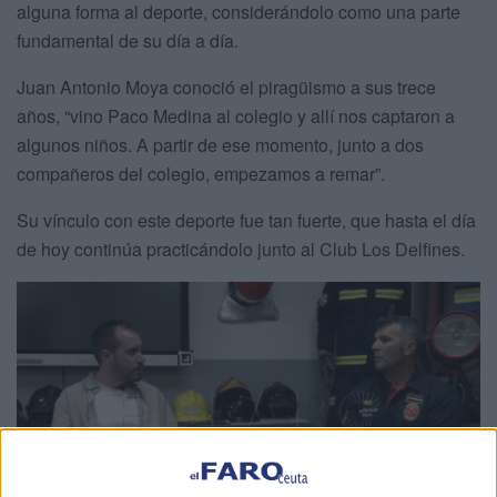
alguna forma al deporte, considerándolo como una parte
fundamental de su día a día.
Juan Antonio Moya conoció el piragüismo a sus trece
años, “vino Paco Medina al colegio y allí nos captaron a
algunos niños. A partir de ese momento, junto a dos
compañeros del colegio, empezamos a remar”.
Su vínculo con este deporte fue tan fuerte, que hasta el día
de hoy continúa practicándolo junto al Club Los Delfines.