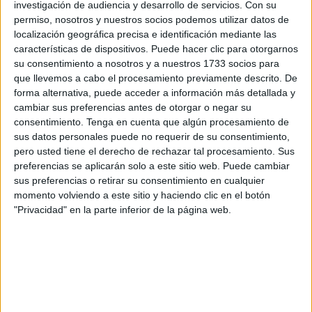
investigación de audiencia y desarrollo de servicios.
Con su
máximo a partir del cual
se dispara la mortalidad
y una
permiso, nosotros y nuestros socios podemos utilizar datos de
serie de medidas para evitarlo. En Ceuta, se ha
localización geográfica precisa e identificación mediante las
establecido en 33,9 grados.
características de dispositivos. Puede hacer clic para otorgarnos
su consentimiento a nosotros y a nuestros 1733 socios para
Por cada grado que la temperatura ambiente supera esos
que llevemos a cabo el procesamiento previamente descrito. De
forma alternativa, puede acceder a información más detallada y
umbrales, el riesgo de mortalidad atribuible a las altas
cambiar sus preferencias antes de otorgar o negar su
temperaturas crece entre un 9,1 por ciento y un 10,7 por
consentimiento.
Tenga en cuenta que algún procesamiento de
ciento, es decir, por cada día que hay un episodio de calor
sus datos personales puede no requerir de su consentimiento,
extremo, la mortalidad se incrementa, de media, en 3
pero usted tiene el derecho de rechazar tal procesamiento. Sus
preferencias se aplicarán solo a este sitio web. Puede cambiar
defunciones al día.
sus preferencias o retirar su consentimiento en cualquier
momento volviendo a este sitio y haciendo clic en el botón
Dependiendo del número de días en los que se superan
"Privacidad" en la parte inferior de la página web.
esos umbrales, el plan determina cuatro niveles de riesgo,
que van del 'Nivel 0' al 'Nivel 3', cada uno de los cuales
lleva una serie de medidas aparejadas para coordinar a
todos los agentes implicados, desde los distintos
ministerios y responsables autonómicos a profesionales
sanitarios y servicios sociales.