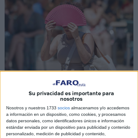
EFE
Su privacidad es importante para
nosotros
Nosotros y nuestros 1733
socios
almacenamos y/o accedemos
El Ministerio de
Sanidad
activa este lunes un mapa más
a información en un dispositivo, como cookies, y procesamos
preciso para medir el impacto del
calor
en la salud,
datos personales, como identificadores únicos e información
dividido ahora en más de 180 zonas geográficas, cada una
estándar enviada por un dispositivo para publicidad y contenido
personalizado, medición de publicidad y contenido,
de las cuales lleva asociado un umbral de
temperatura