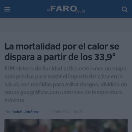
La mortalidad por el calor se
dispara a partir de los 33,9°
El Ministerio de Sanidad activa este lunes un mapa
más preciso para medir el impacto del calor en la
salud, con medidas para evitar riesgos, dividido en
zonas geográficas con umbrales de temperatura
máxima
Por
Isabel Jiménez
17/06/2024 - 10:25