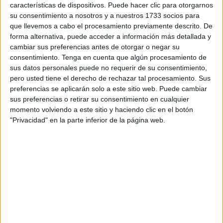
Como son tantos y tan variados los monumentos que
características de dispositivos. Puede hacer clic para otorgarnos
realzan a esta bella ciudad no podemos extendernos en
su consentimiento a nosotros y a nuestros 1733 socios para
que llevemos a cabo el procesamiento previamente descrito. De
las descripciones ni en explicaciones pormenorizadas de
forma alternativa, puede acceder a información más detallada y
todos y cada uno de ellos, pero con gran admiración y
cambiar sus preferencias antes de otorgar o negar su
entusiasmo podemos citar algunos de ellos: Monumento a
consentimiento.
Tenga en cuenta que algún procesamiento de
los caídos, Enrique el navegante, Calipso, Yosef Ben
sus datos personales puede no requerir de su consentimiento,
pero usted tiene el derecho de rechazar tal procesamiento. Sus
Yehuda, Apolo, Gandhi, Homero, Estrabón, Aristóteles,
preferencias se aplicarán solo a este sitio web. Puede cambiar
Platón, Pomponio Mela, Al Idrisi, Hércules. En homenajes
sus preferencias o retirar su consentimiento en cualquier
a: la Constitución, Legión, Guardia Civil, soldado de
momento volviendo a este sitio y haciendo clic en el botón
reemplazo, Regulares 54, Artillero, Caballería, Policía
"Privacidad" en la parte inferior de la página web.
local, Abdel Krim, Marineros Militares y ala gente del mar,
submarinistas, Rey Juan Carlos I, vendedor de almendras,
Tony de la Cruz, San Daniel, Pedro Meneses, teniente
Ruiz, González Tablas, Sánchez Prados, etc.
Hoy, en esta primera parte de las maravillas artísticas de
Ceuta, hablaremos de las estatuas y monumentos
dedicados a los héroes y heroínas, pero en Ceuta hay