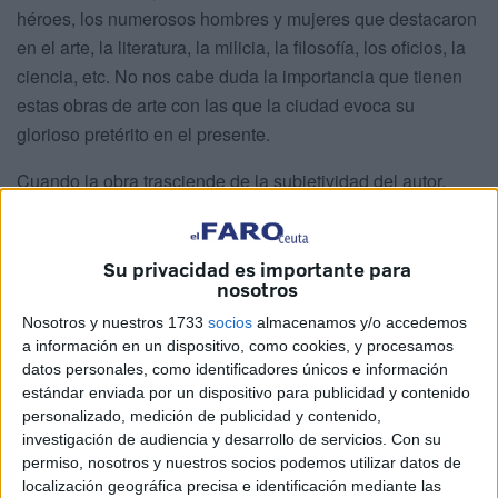
héroes, los numerosos hombres y mujeres que destacaron
en el arte, la literatura, la milicia, la filosofía, los oficios, la
ciencia, etc. No nos cabe duda la importancia que tienen
estas obras de arte con las que la ciudad evoca su
glorioso pretérito en el presente.
Cuando la obra trasciende de la subjetividad del autor,
cuando los pueblos y ciudades llegan a sentir vivamente el
espíritu ciudadano, surge el monumento.
Su privacidad es importante para
Ahora que en nuestra querida ciudad han instalado por
nosotros
sus calles estas artísticas joyas que la atesoran, es deber
Nosotros y nuestros 1733
socios
almacenamos y/o accedemos
de todos los “
caballas
” mostrar nuestro agradecimiento a
a información en un dispositivo, como cookies, y procesamos
los autores de estas maravillas expuestas y reconocer el
datos personales, como identificadores únicos e información
estándar enviada por un dispositivo para publicidad y contenido
buen gusto y la sensibilidad de los que las han mandado
personalizado, medición de publicidad y contenido,
instalar. Gracias, muchas gracias a los que han sabido
investigación de audiencia y desarrollo de servicios.
Con su
tocar el alma de esta bendita ciudad.
permiso, nosotros y nuestros socios podemos utilizar datos de
localización geográfica precisa e identificación mediante las