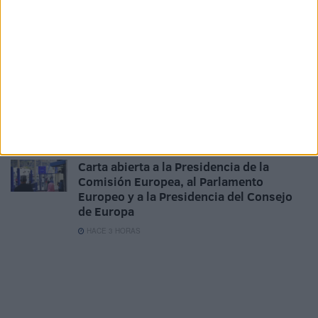
Crisis en Ceuta, habla el delegado del
Gobierno: "Estamos lejos de la
normalidad"
HACE 1 HORA
La playa del Trampolín se llena de
refugios para pasar la noche
HACE 2 HORAS
Carta abierta a la Presidencia de la
Comisión Europea, al Parlamento
Europeo y a la Presidencia del Consejo
de Europa
HACE 3 HORAS