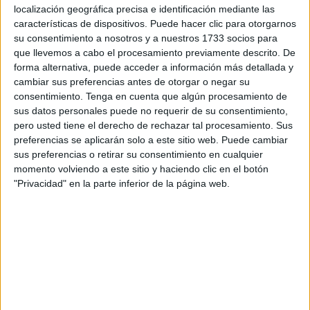
localización geográfica precisa e identificación mediante las
características de dispositivos. Puede hacer clic para otorgarnos
su consentimiento a nosotros y a nuestros 1733 socios para
que llevemos a cabo el procesamiento previamente descrito. De
forma alternativa, puede acceder a información más detallada y
cambiar sus preferencias antes de otorgar o negar su
consentimiento.
Tenga en cuenta que algún procesamiento de
Tiago Carrio estrena el marcador a
sus datos personales puede no requerir de su consentimiento,
pero usted tiene el derecho de rechazar tal procesamiento. Sus
pase de Matoso
preferencias se aplicarán solo a este sitio web. Puede cambiar
sus preferencias o retirar su consentimiento en cualquier
momento volviendo a este sitio y haciendo clic en el botón
El
ceutí
se internaba por la banda derecha y
asistió al
"Privacidad" en la parte inferior de la página web.
capitán Tiago Carrio
para poner el primer tanto en el
marcador.
Los montenegrinos pronto aumentaron el nivel y una
sucesión de goles se produjo en la piscina turca.
Sánchez-Toril
volvía a poner a los de Alejandro Oses por
delante (3-2) con un gran latigazo desde el lado izquierdo.