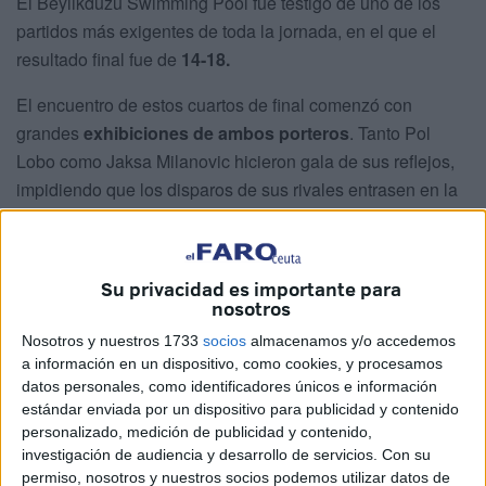
El Beylikdüzü Swimming Pool fue testigo de uno de los
partidos más exigentes de toda la jornada, en el que el
resultado final fue de
14-18.
El encuentro de estos cuartos de final comenzó con
grandes
exhibiciones de ambos porteros
. Tanto Pol
Lobo como Jaksa Milanovic hicieron gala de sus reflejos,
impidiendo que los disparos de sus rivales entrasen en la
portería.
Manuel Matoso
desempeñó las posiciones de lateral y
Su privacidad es importante para
extremo derecho. El jugador del Club Natación Caballa
nosotros
hizo gala de carácter presionando y fruto de su físico y
Nosotros y nuestros 1733
socios
almacenamos y/o accedemos
perseverancia nació el primer gol español.
a información en un dispositivo, como cookies, y procesamos
datos personales, como identificadores únicos e información
estándar enviada por un dispositivo para publicidad y contenido
personalizado, medición de publicidad y contenido,
investigación de audiencia y desarrollo de servicios.
Con su
permiso, nosotros y nuestros socios podemos utilizar datos de