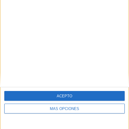
ACEPTO
Tiago Carrio al rescate
MÁS OPCIONES
La necesidad de remontar era evidente y el capitán de la
selección Tiago Carrio se puso la capa de superhéroe