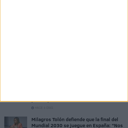
La AD Ceuta conquista el XII Trofeo de
Feria (2-1)
HACE 2 DÍAS
Aplazado el amistoso entre el Ittihad de
Tánger y el FC Barcelona
HACE 3 DÍAS
El Ceuta, a la espera de José Ángel
Jurado del Dépor
HACE 3 DÍAS
Horario y dónde ver el XII Trofeo de
Feria: un Ceuta-Málaga para terminar la
pretemporada
HACE 3 DÍAS
Milagros Tolón defiende que la final del
Mundial 2030 se juegue en España: "Nos