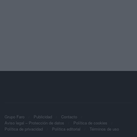
Grupo Faro
Publicidad
Contacto
Aviso legal – Protección de datos
Política de cookies
Política de privacidad
Política editorial
Términos de uso